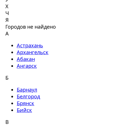
Х
Ч
Я
Городов не найдено
А
Астрахань
Архангельск
Абакан
Ангарск
Б
Барнаул
Белгород
Брянск
Бийск
В