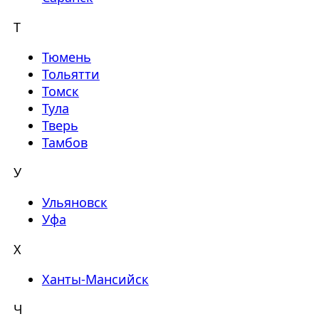
Т
Тюмень
Тольятти
Томск
Тула
Тверь
Тамбов
У
Ульяновск
Уфа
Х
Ханты-Мансийск
Ч