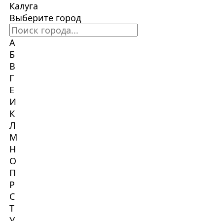
Калуга
Выберите город
А
Б
В
Г
Е
И
К
Л
М
Н
О
П
Р
С
Т
У