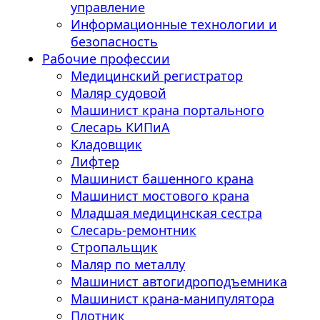
управление
Информационные технологии и
безопасность
Рабочие профессии
Медицинский регистратор
Маляр судовой
Машинист крана портального
Слесарь КИПиА
Кладовщик
Лифтер
Машинист башенного крана
Машинист мостового крана
Младшая медицинская сестра
Слесарь-ремонтник
Стропальщик
Маляр по металлу
Машинист автогидроподъемника
Машинист крана-манипулятора
Плотник