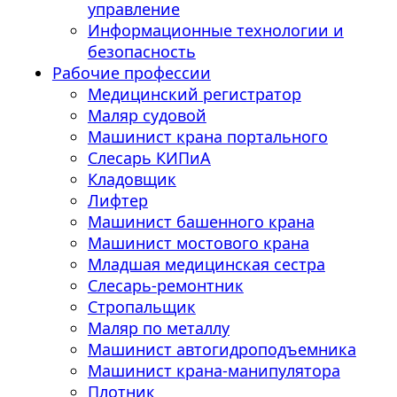
управление
Информационные технологии и
безопасность
Рабочие профессии
Медицинский регистратор
Маляр судовой
Машинист крана портального
Слесарь КИПиА
Кладовщик
Лифтер
Машинист башенного крана
Машинист мостового крана
Младшая медицинская сестра
Слесарь-ремонтник
Стропальщик
Маляр по металлу
Машинист автогидроподъемника
Машинист крана-манипулятора
Плотник