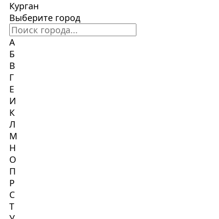
Курган
Выберите город
А
Б
В
Г
Е
И
К
Л
М
Н
О
П
Р
С
Т
У