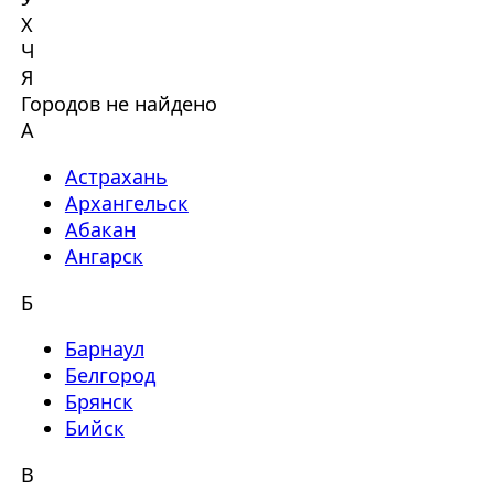
Х
Ч
Я
Городов не найдено
А
Астрахань
Архангельск
Абакан
Ангарск
Б
Барнаул
Белгород
Брянск
Бийск
В