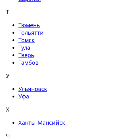
Т
Тюмень
Тольятти
Томск
Тула
Тверь
Тамбов
У
Ульяновск
Уфа
Х
Ханты-Мансийск
Ч