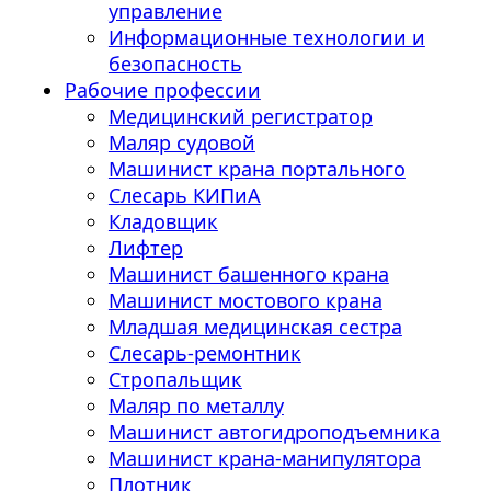
управление
Информационные технологии и
безопасность
Рабочие профессии
Медицинский регистратор
Маляр судовой
Машинист крана портального
Слесарь КИПиА
Кладовщик
Лифтер
Машинист башенного крана
Машинист мостового крана
Младшая медицинская сестра
Слесарь-ремонтник
Стропальщик
Маляр по металлу
Машинист автогидроподъемника
Машинист крана-манипулятора
Плотник