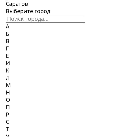
Саратов
Выберите город
А
Б
В
Г
Е
И
К
Л
М
Н
О
П
Р
С
Т
У