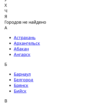
Х
Ч
Я
Городов не найдено
А
Астрахань
Архангельск
Абакан
Ангарск
Б
Барнаул
Белгород
Брянск
Бийск
В