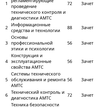
регламентирующие
1
72
Зачет
проведение
технического контроля и
диагностики АМТС
Информационные
2
88
Зачет
средства и технологии
Основы
3
профессиональной
56
Зачет
этики и психологии
Конструкция и
4
эксплуатационные
56
Зачет
свойства АМТС
Системы технического
5
обслуживания и ремонта
56
Зачет
АМТС
Технический контроль и
6
72
Зачет
диагностика АМТС
Техника безопасности