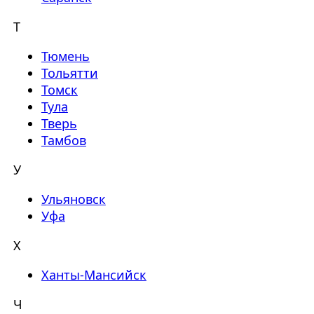
Т
Тюмень
Тольятти
Томск
Тула
Тверь
Тамбов
У
Ульяновск
Уфа
Х
Ханты-Мансийск
Ч