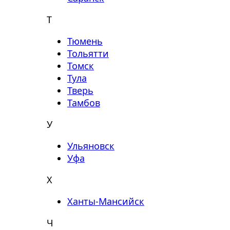
Т
Тюмень
Тольятти
Томск
Тула
Тверь
Тамбов
У
Ульяновск
Уфа
Х
Ханты-Мансийск
Ч