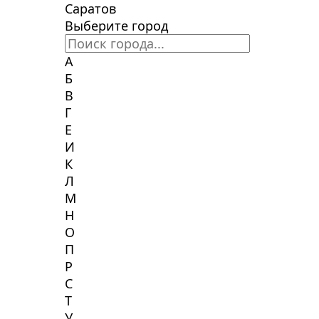
Саратов
Выберите город
А
Б
В
Г
Е
И
К
Л
М
Н
О
П
Р
С
Т
У