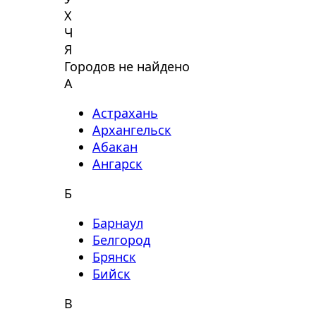
Х
Ч
Я
Городов не найдено
А
Астрахань
Архангельск
Абакан
Ангарск
Б
Барнаул
Белгород
Брянск
Бийск
В