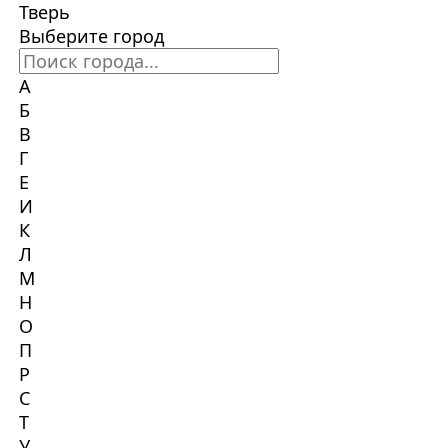
Тверь
Выберите город
А
Б
В
Г
Е
И
К
Л
М
Н
О
П
Р
С
Т
У