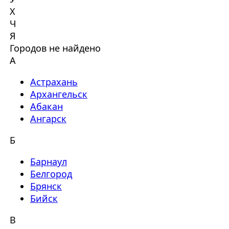
Х
Ч
Я
Городов не найдено
А
Астрахань
Архангельск
Абакан
Ангарск
Б
Барнаул
Белгород
Брянск
Бийск
В