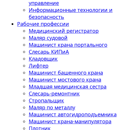
управление
Информационные технологии и
безопасность
Рабочие профессии
Медицинский регистратор
Маляр судовой
Машинист крана портального
Слесарь КИПиА
Кладовщик
Лифтер
Машинист башенного крана
Машинист мостового крана
Младшая медицинская сестра
Слесарь-ремонтник
Стропальщик
Маляр по металлу
Машинист автогидроподъемника
Машинист крана-манипулятора
Плотник