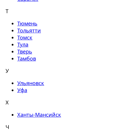
Т
Тюмень
Тольятти
Томск
Тула
Тверь
Тамбов
У
Ульяновск
Уфа
Х
Ханты-Мансийск
Ч