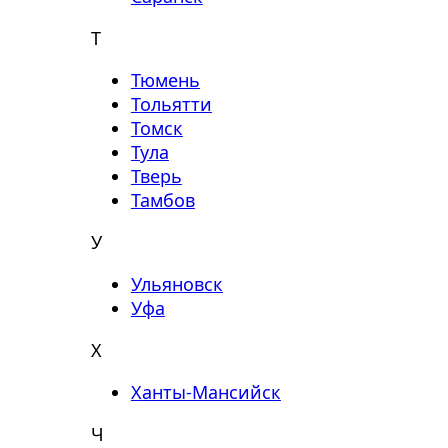
Т
Тюмень
Тольятти
Томск
Тула
Тверь
Тамбов
У
Ульяновск
Уфа
Х
Ханты-Мансийск
Ч