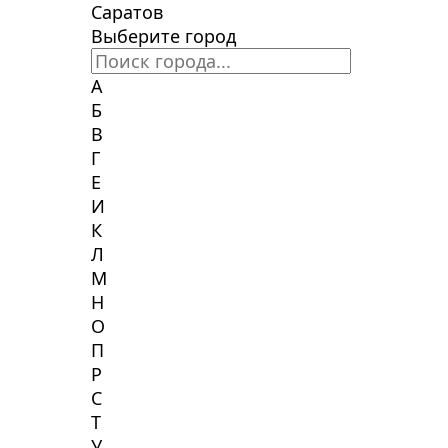
Саратов
Выберите город
А
Б
В
Г
Е
И
К
Л
М
Н
О
П
Р
С
Т
У