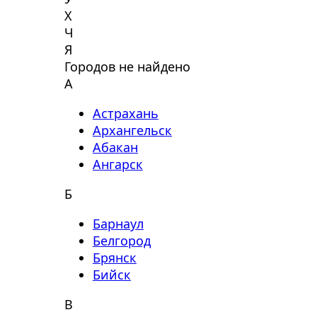
Х
Ч
Я
Городов не найдено
А
Астрахань
Архангельск
Абакан
Ангарск
Б
Барнаул
Белгород
Брянск
Бийск
В