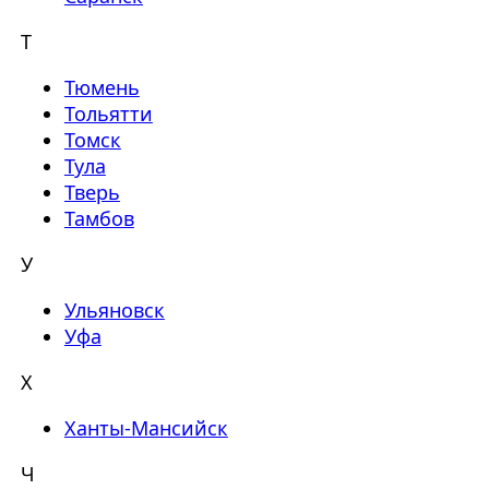
Т
Тюмень
Тольятти
Томск
Тула
Тверь
Тамбов
У
Ульяновск
Уфа
Х
Ханты-Мансийск
Ч