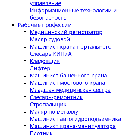
управление
Информационные технологии и
безопасность
Рабочие профессии
Медицинский регистратор
Маляр судовой
Машинист крана портального
Слесарь КИПиА
Кладовщик
Лифтер
Машинист башенного крана
Машинист мостового крана
Младшая медицинская сестра
Слесарь-ремонтник
Стропальщик
Маляр по металлу
Машинист автогидроподъемника
Машинист крана-манипулятора
Плотник