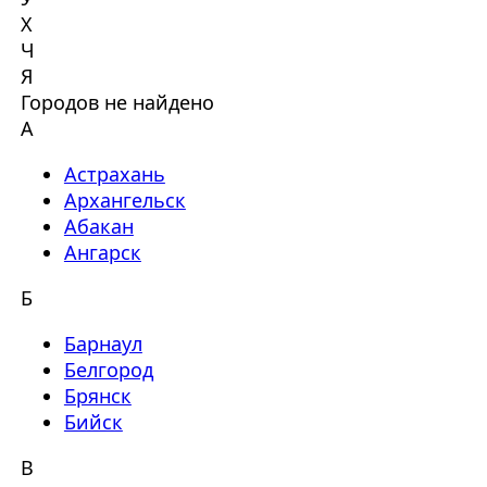
Х
Ч
Я
Городов не найдено
А
Астрахань
Архангельск
Абакан
Ангарск
Б
Барнаул
Белгород
Брянск
Бийск
В