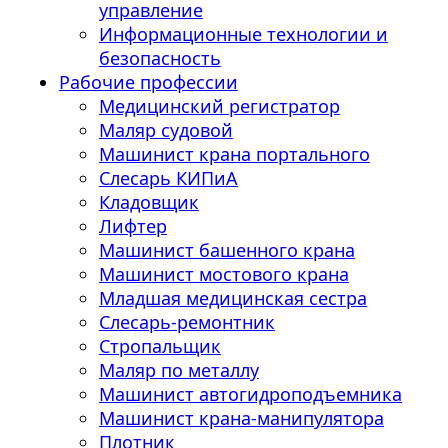
управление
Информационные технологии и
безопасность
Рабочие профессии
Медицинский регистратор
Маляр судовой
Машинист крана портального
Слесарь КИПиА
Кладовщик
Лифтер
Машинист башенного крана
Машинист мостового крана
Младшая медицинская сестра
Слесарь-ремонтник
Стропальщик
Маляр по металлу
Машинист автогидроподъемника
Машинист крана-манипулятора
Плотник