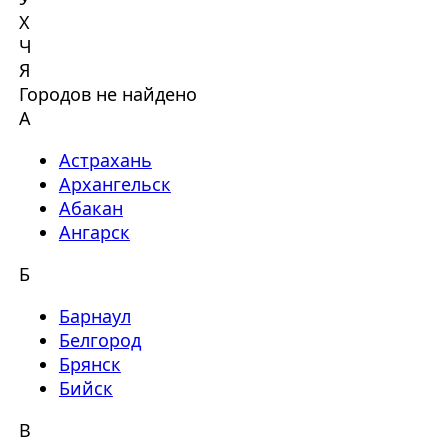
Х
Ч
Я
Городов не найдено
А
Астрахань
Архангельск
Абакан
Ангарск
Б
Барнаул
Белгород
Брянск
Бийск
В