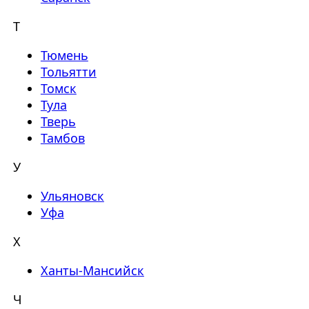
Т
Тюмень
Тольятти
Томск
Тула
Тверь
Тамбов
У
Ульяновск
Уфа
Х
Ханты-Мансийск
Ч