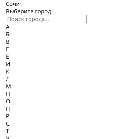
Сочи
Выберите город
А
Б
В
Г
Е
И
К
Л
М
Н
О
П
Р
С
Т
У