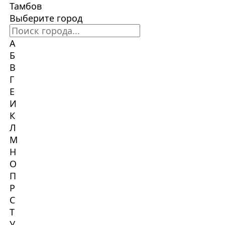
Тамбов
Выберите город
А
Б
В
Г
Е
И
К
Л
М
Н
О
П
Р
С
Т
У