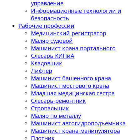
управление
Информационные технологии и
безопасность
Рабочие профессии
Медицинский регистратор
Маляр судовой
Машинист крана портального
Слесарь КИПиА
Кладовщик
Лифтер
Машинист башенного крана
Машинист мостового крана
Младшая медицинская сестра
Слесарь-ремонтник
Стропальщик
Маляр по металлу
Машинист автогидроподъемника
Машинист крана-манипулятора
Плотник