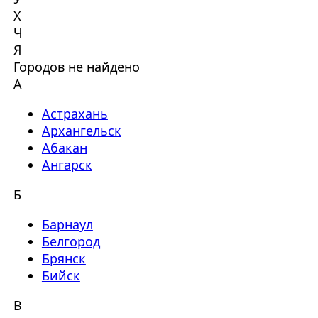
Х
Ч
Я
Городов не найдено
А
Астрахань
Архангельск
Абакан
Ангарск
Б
Барнаул
Белгород
Брянск
Бийск
В