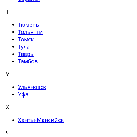
Т
Тюмень
Тольятти
Томск
Тула
Тверь
Тамбов
У
Ульяновск
Уфа
Х
Ханты-Мансийск
Ч