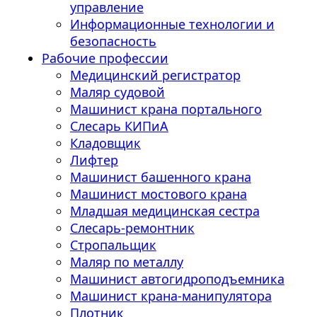
управление
Информационные технологии и
безопасность
Рабочие профессии
Медицинский регистратор
Маляр судовой
Машинист крана портального
Слесарь КИПиА
Кладовщик
Лифтер
Машинист башенного крана
Машинист мостового крана
Младшая медицинская сестра
Слесарь-ремонтник
Стропальщик
Маляр по металлу
Машинист автогидроподъемника
Машинист крана-манипулятора
Плотник