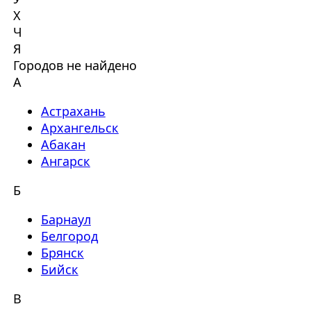
Х
Ч
Я
Городов не найдено
А
Астрахань
Архангельск
Абакан
Ангарск
Б
Барнаул
Белгород
Брянск
Бийск
В