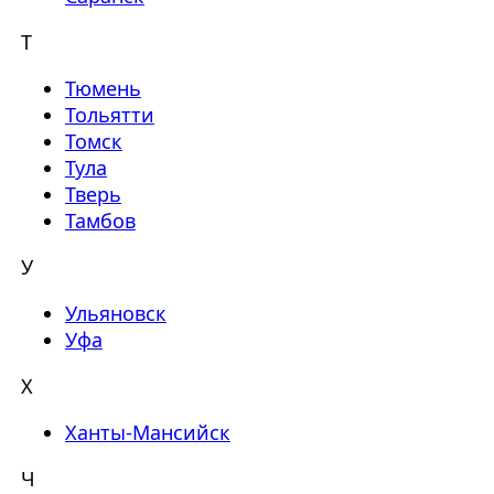
Т
Тюмень
Тольятти
Томск
Тула
Тверь
Тамбов
У
Ульяновск
Уфа
Х
Ханты-Мансийск
Ч