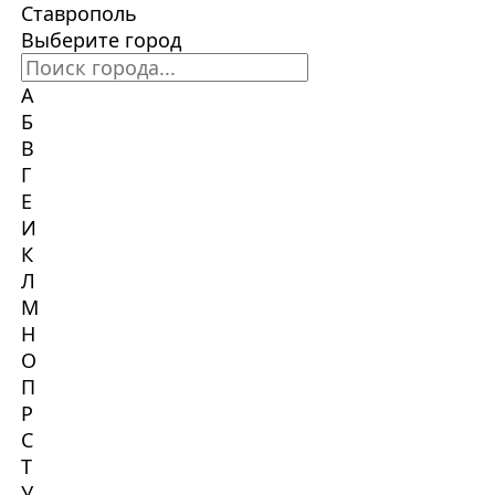
Ставрополь
Выберите город
А
Б
В
Г
Е
И
К
Л
М
Н
О
П
Р
С
Т
У