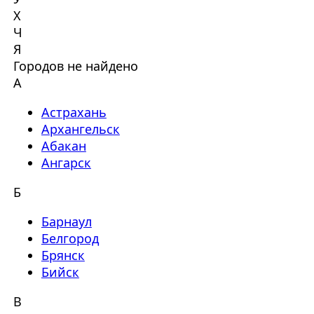
Х
Ч
Я
Городов не найдено
А
Астрахань
Архангельск
Абакан
Ангарск
Б
Барнаул
Белгород
Брянск
Бийск
В