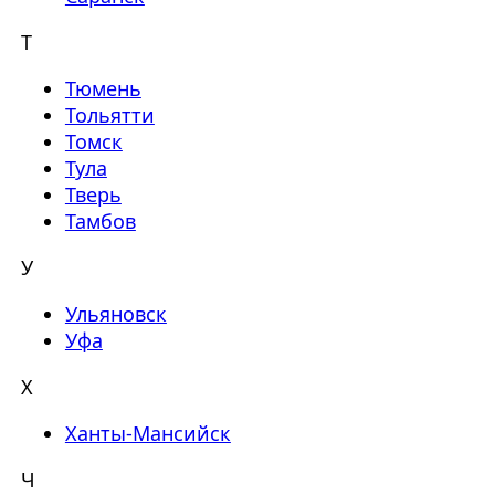
Т
Тюмень
Тольятти
Томск
Тула
Тверь
Тамбов
У
Ульяновск
Уфа
Х
Ханты-Мансийск
Ч