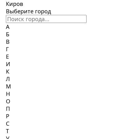
Киров
Выберите город
А
Б
В
Г
Е
И
К
Л
М
Н
О
П
Р
С
Т
У