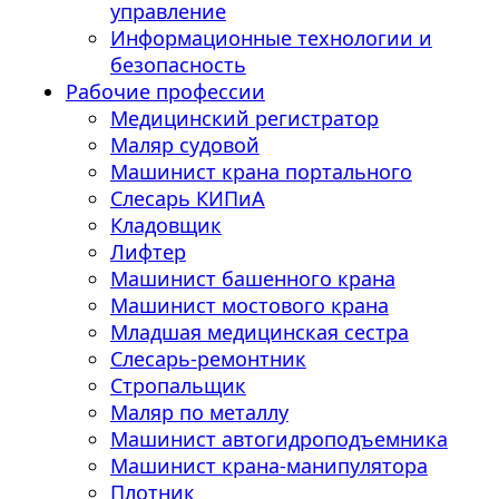
управление
Информационные технологии и
безопасность
Рабочие профессии
Медицинский регистратор
Маляр судовой
Машинист крана портального
Слесарь КИПиА
Кладовщик
Лифтер
Машинист башенного крана
Машинист мостового крана
Младшая медицинская сестра
Слесарь-ремонтник
Стропальщик
Маляр по металлу
Машинист автогидроподъемника
Машинист крана-манипулятора
Плотник