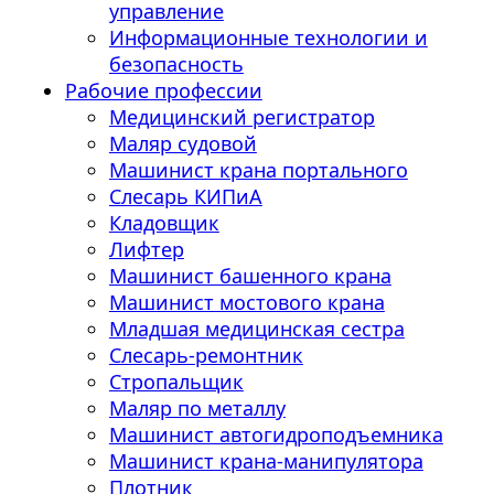
управление
Информационные технологии и
безопасность
Рабочие профессии
Медицинский регистратор
Маляр судовой
Машинист крана портального
Слесарь КИПиА
Кладовщик
Лифтер
Машинист башенного крана
Машинист мостового крана
Младшая медицинская сестра
Слесарь-ремонтник
Стропальщик
Маляр по металлу
Машинист автогидроподъемника
Машинист крана-манипулятора
Плотник