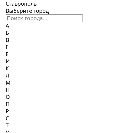
Ставрополь
Выберите город
А
Б
В
Г
Е
И
К
Л
М
Н
О
П
Р
С
Т
У