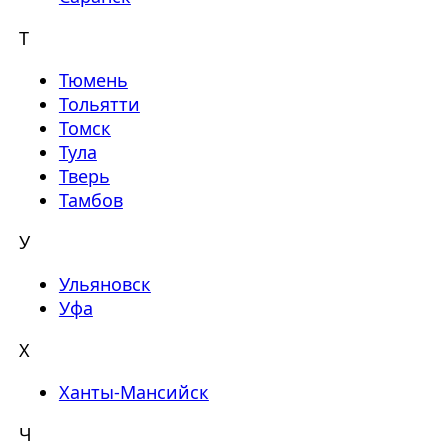
Т
Тюмень
Тольятти
Томск
Тула
Тверь
Тамбов
У
Ульяновск
Уфа
Х
Ханты-Мансийск
Ч