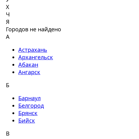
Х
Ч
Я
Городов не найдено
А
Астрахань
Архангельск
Абакан
Ангарск
Б
Барнаул
Белгород
Брянск
Бийск
В