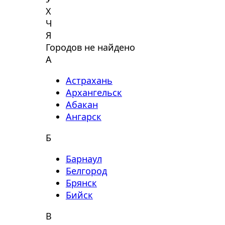
Х
Ч
Я
Городов не найдено
А
Астрахань
Архангельск
Абакан
Ангарск
Б
Барнаул
Белгород
Брянск
Бийск
В