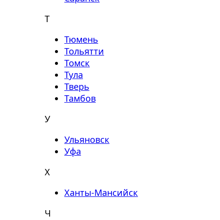
Т
Тюмень
Тольятти
Томск
Тула
Тверь
Тамбов
У
Ульяновск
Уфа
Х
Ханты-Мансийск
Ч