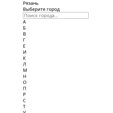
Рязань
Выберите город
А
Б
В
Г
Е
И
К
Л
М
Н
О
П
Р
С
Т
У