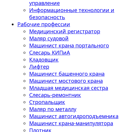
управление
Информационные технологии и
безопасность
Рабочие профессии
Медицинский регистратор
Маляр судовой
Машинист крана портального
Слесарь КИПиА
Кладовщик
Лифтер
Машинист башенного крана
Машинист мостового крана
Младшая медицинская сестра
Слесарь-ремонтник
Стропальщик
Маляр по металлу
Машинист автогидроподъемника
Машинист крана-манипулятора
Плотник