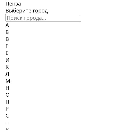
Пенза
Выберите город
А
Б
В
Г
Е
И
К
Л
М
Н
О
П
Р
С
Т
У