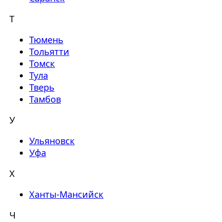
Т
Тюмень
Тольятти
Томск
Тула
Тверь
Тамбов
У
Ульяновск
Уфа
Х
Ханты-Мансийск
Ч