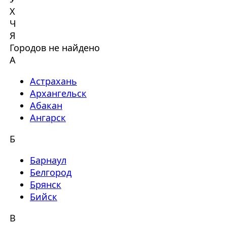
Х
Ч
Я
Городов не найдено
А
Астрахань
Архангельск
Абакан
Ангарск
Б
Барнаул
Белгород
Брянск
Бийск
В