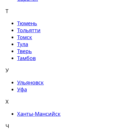
Т
Тюмень
Тольятти
Томск
Тула
Тверь
Тамбов
У
Ульяновск
Уфа
Х
Ханты-Мансийск
Ч