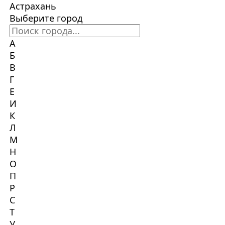
Астрахань
Выберите город
А
Б
В
Г
Е
И
К
Л
М
Н
О
П
Р
С
Т
У