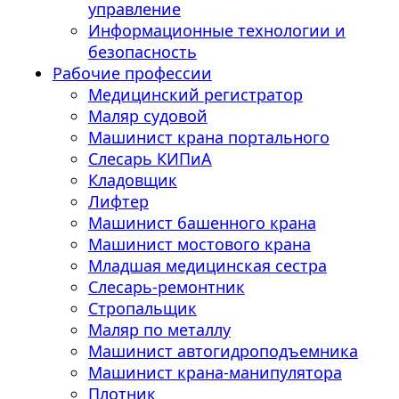
управление
Информационные технологии и
безопасность
Рабочие профессии
Медицинский регистратор
Маляр судовой
Машинист крана портального
Слесарь КИПиА
Кладовщик
Лифтер
Машинист башенного крана
Машинист мостового крана
Младшая медицинская сестра
Слесарь-ремонтник
Стропальщик
Маляр по металлу
Машинист автогидроподъемника
Машинист крана-манипулятора
Плотник