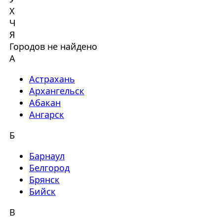
Х
Ч
Я
Городов не найдено
А
Астрахань
Архангельск
Абакан
Ангарск
Б
Барнаул
Белгород
Брянск
Бийск
В