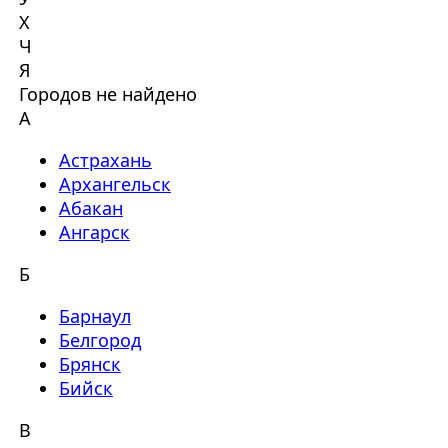
Х
Ч
Я
Городов не найдено
А
Астрахань
Архангельск
Абакан
Ангарск
Б
Барнаул
Белгород
Брянск
Бийск
В