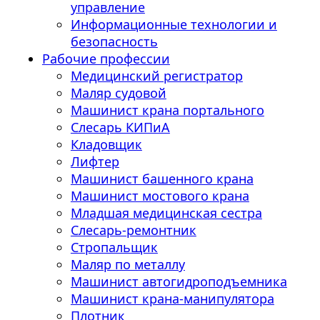
управление
Информационные технологии и
безопасность
Рабочие профессии
Медицинский регистратор
Маляр судовой
Машинист крана портального
Слесарь КИПиА
Кладовщик
Лифтер
Машинист башенного крана
Машинист мостового крана
Младшая медицинская сестра
Слесарь-ремонтник
Стропальщик
Маляр по металлу
Машинист автогидроподъемника
Машинист крана-манипулятора
Плотник