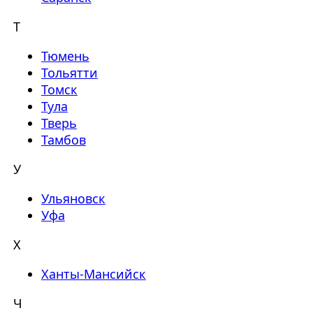
Т
Тюмень
Тольятти
Томск
Тула
Тверь
Тамбов
У
Ульяновск
Уфа
Х
Ханты-Мансийск
Ч