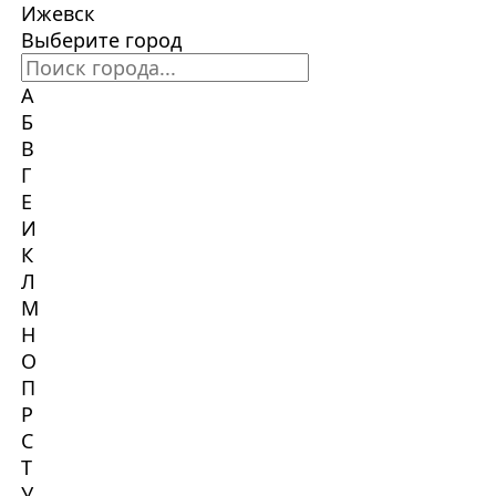
Ижевск
Выберите город
А
Б
В
Г
Е
И
К
Л
М
Н
О
П
Р
С
Т
У