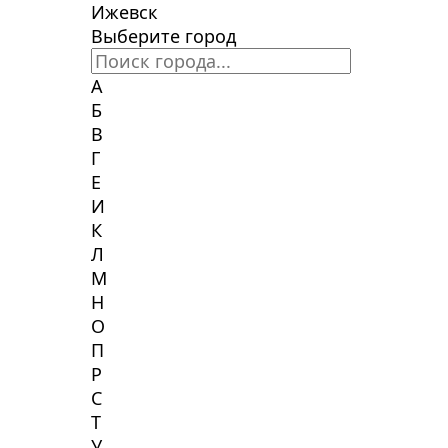
Ижевск
Выберите город
А
Б
В
Г
Е
И
К
Л
М
Н
О
П
Р
С
Т
У