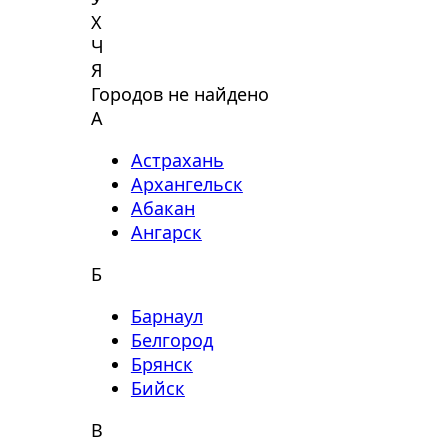
Х
Ч
Я
Городов не найдено
А
Астрахань
Архангельск
Абакан
Ангарск
Б
Барнаул
Белгород
Брянск
Бийск
В