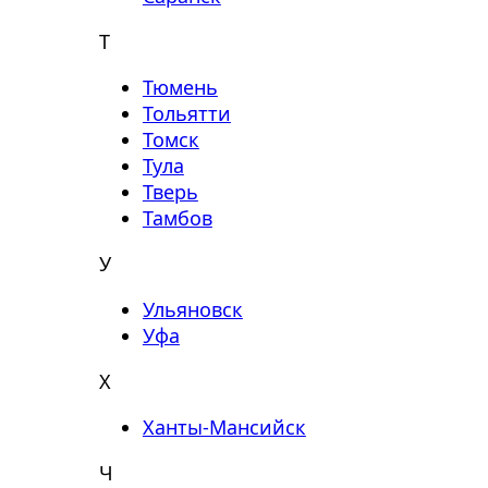
Т
Тюмень
Тольятти
Томск
Тула
Тверь
Тамбов
У
Ульяновск
Уфа
Х
Ханты-Мансийск
Ч