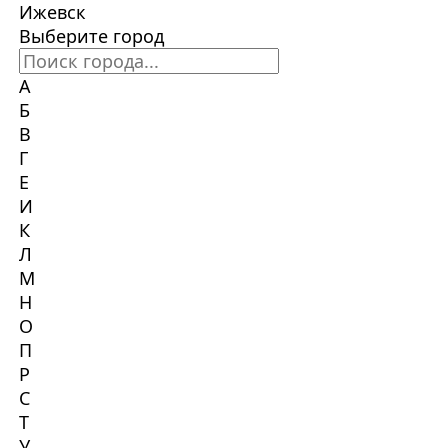
Ижевск
Выберите город
А
Б
В
Г
Е
И
К
Л
М
Н
О
П
Р
С
Т
У