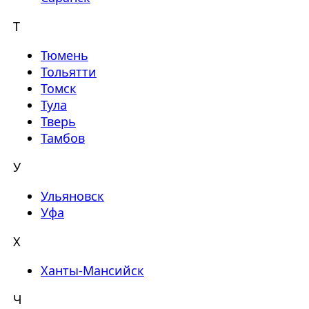
Т
Тюмень
Тольятти
Томск
Тула
Тверь
Тамбов
У
Ульяновск
Уфа
Х
Ханты-Мансийск
Ч