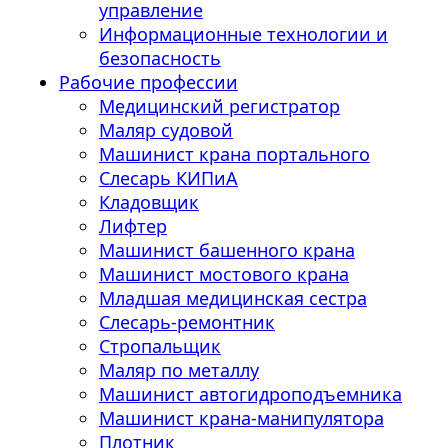
управление
Информационные технологии и
безопасность
Рабочие профессии
Медицинский регистратор
Маляр судовой
Машинист крана портального
Слесарь КИПиА
Кладовщик
Лифтер
Машинист башенного крана
Машинист мостового крана
Младшая медицинская сестра
Слесарь-ремонтник
Стропальщик
Маляр по металлу
Машинист автогидроподъемника
Машинист крана-манипулятора
Плотник