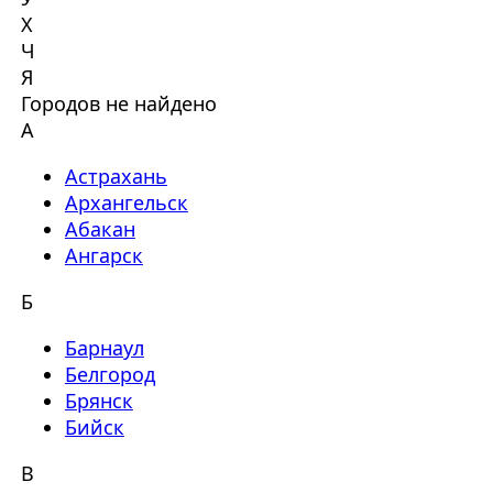
Х
Ч
Я
Городов не найдено
А
Астрахань
Архангельск
Абакан
Ангарск
Б
Барнаул
Белгород
Брянск
Бийск
В