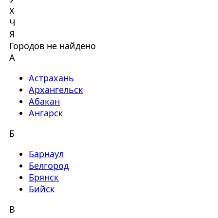
Х
Ч
Я
Городов не найдено
А
Астрахань
Архангельск
Абакан
Ангарск
Б
Барнаул
Белгород
Брянск
Бийск
В