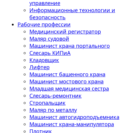
управление
Информационные технологии и
безопасность
Рабочие профессии
Медицинский регистратор
Маляр судовой
Машинист крана портального
Слесарь КИПиА
Кладовщик
Лифтер
Машинист башенного крана
Машинист мостового крана
Младшая медицинская сестра
Слесарь-ремонтник
Стропальщик
Маляр по металлу
Машинист автогидроподъемника
Машинист крана-манипулятора
Плотник