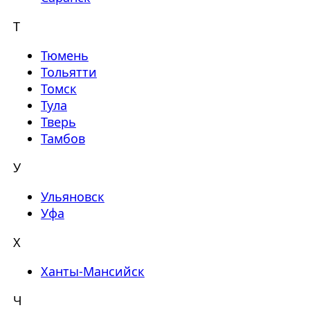
Т
Тюмень
Тольятти
Томск
Тула
Тверь
Тамбов
У
Ульяновск
Уфа
Х
Ханты-Мансийск
Ч