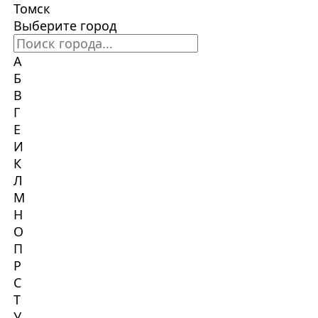
Томск
Выберите город
А
Б
В
Г
Е
И
К
Л
М
Н
О
П
Р
С
Т
У