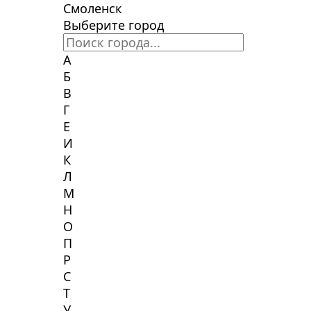
Смоленск
Выберите город
А
Б
В
Г
Е
И
К
Л
М
Н
О
П
Р
С
Т
У