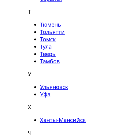
Т
Тюмень
Тольятти
Томск
Тула
Тверь
Тамбов
У
Ульяновск
Уфа
Х
Ханты-Мансийск
Ч