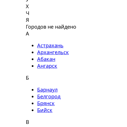
Х
Ч
Я
Городов не найдено
А
Астрахань
Архангельск
Абакан
Ангарск
Б
Барнаул
Белгород
Брянск
Бийск
В