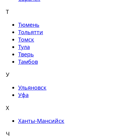
Т
Тюмень
Тольятти
Томск
Тула
Тверь
Тамбов
У
Ульяновск
Уфа
Х
Ханты-Мансийск
Ч