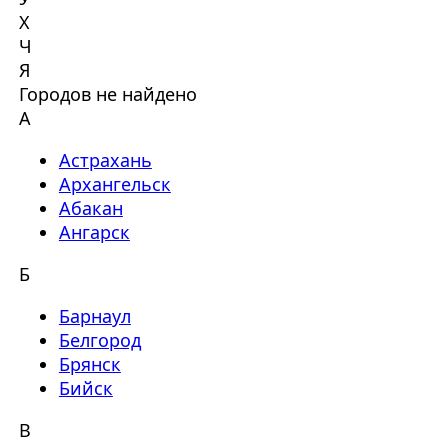
Х
Ч
Я
Городов не найдено
А
Астрахань
Архангельск
Абакан
Ангарск
Б
Барнаул
Белгород
Брянск
Бийск
В