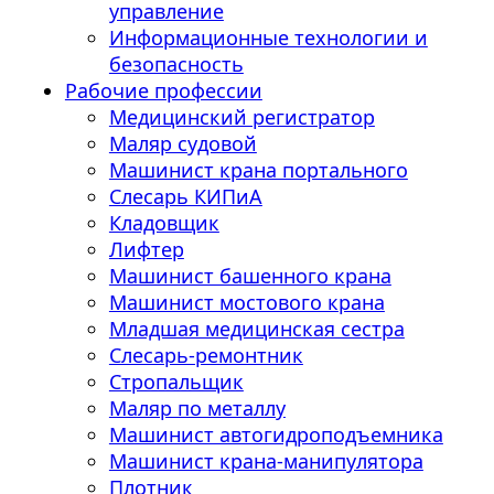
управление
Информационные технологии и
безопасность
Рабочие профессии
Медицинский регистратор
Маляр судовой
Машинист крана портального
Слесарь КИПиА
Кладовщик
Лифтер
Машинист башенного крана
Машинист мостового крана
Младшая медицинская сестра
Слесарь-ремонтник
Стропальщик
Маляр по металлу
Машинист автогидроподъемника
Машинист крана-манипулятора
Плотник