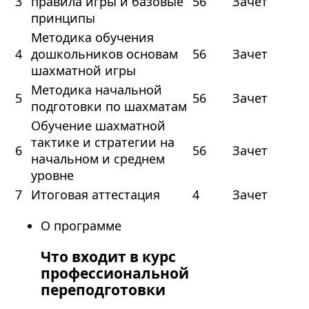
3
правила игры и базовые
56
Зачет
принципы
Методика обучения
4
дошкольников основам
56
Зачет
шахматной игры
Методика начальной
5
56
Зачет
подготовки по шахматам
Обучение шахматной
тактике и стратегии на
6
56
Зачет
начальном и среднем
уровне
7
Итоговая аттестация
4
Зачет
О программе
Что входит в курс
профессиональной
переподготовки