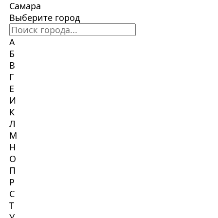
Самара
Выберите город
А
Б
В
Г
Е
И
К
Л
М
Н
О
П
Р
С
Т
У