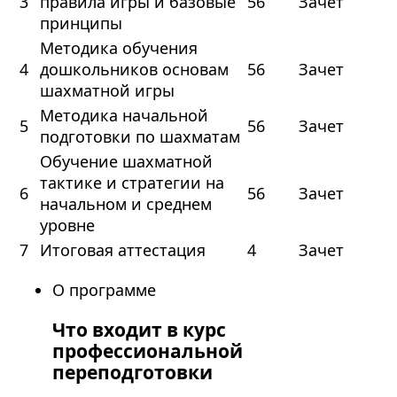
3
правила игры и базовые
56
Зачет
принципы
Методика обучения
4
дошкольников основам
56
Зачет
шахматной игры
Методика начальной
5
56
Зачет
подготовки по шахматам
Обучение шахматной
тактике и стратегии на
6
56
Зачет
начальном и среднем
уровне
7
Итоговая аттестация
4
Зачет
О программе
Что входит в курс
профессиональной
переподготовки