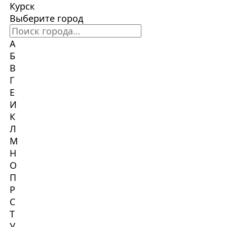
Курск
Выберите город
А
Б
В
Г
Е
И
К
Л
М
Н
О
П
Р
С
Т
У