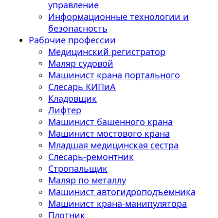
управление
Информационные технологии и
безопасность
Рабочие профессии
Медицинский регистратор
Маляр судовой
Машинист крана портального
Слесарь КИПиА
Кладовщик
Лифтер
Машинист башенного крана
Машинист мостового крана
Младшая медицинская сестра
Слесарь-ремонтник
Стропальщик
Маляр по металлу
Машинист автогидроподъемника
Машинист крана-манипулятора
Плотник