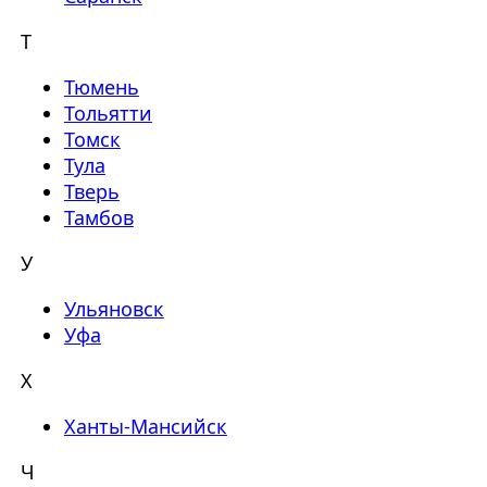
Т
Тюмень
Тольятти
Томск
Тула
Тверь
Тамбов
У
Ульяновск
Уфа
Х
Ханты-Мансийск
Ч