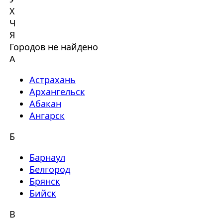
Х
Ч
Я
Городов не найдено
А
Астрахань
Архангельск
Абакан
Ангарск
Б
Барнаул
Белгород
Брянск
Бийск
В