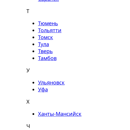
Т
Тюмень
Тольятти
Томск
Тула
Тверь
Тамбов
У
Ульяновск
Уфа
Х
Ханты-Мансийск
Ч