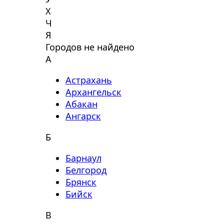
Х
Ч
Я
Городов не найдено
А
Астрахань
Архангельск
Абакан
Ангарск
Б
Барнаул
Белгород
Брянск
Бийск
В