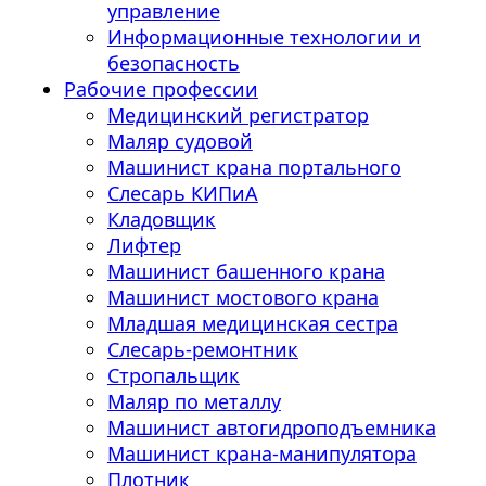
управление
Информационные технологии и
безопасность
Рабочие профессии
Медицинский регистратор
Маляр судовой
Машинист крана портального
Слесарь КИПиА
Кладовщик
Лифтер
Машинист башенного крана
Машинист мостового крана
Младшая медицинская сестра
Слесарь-ремонтник
Стропальщик
Маляр по металлу
Машинист автогидроподъемника
Машинист крана-манипулятора
Плотник