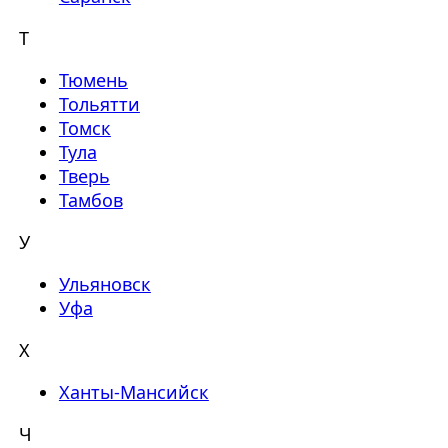
Т
Тюмень
Тольятти
Томск
Тула
Тверь
Тамбов
У
Ульяновск
Уфа
Х
Ханты-Мансийск
Ч