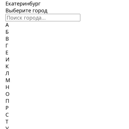
Екатеринбург
Выберите город
А
Б
В
Г
Е
И
К
Л
М
Н
О
П
Р
С
Т
У