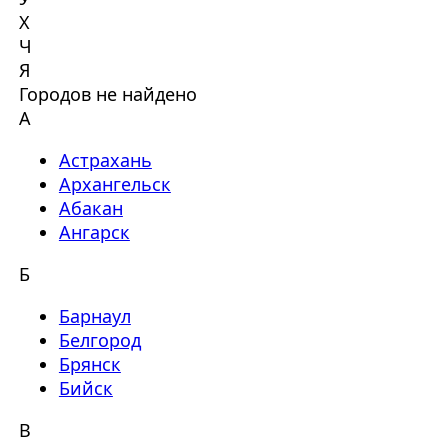
Х
Ч
Я
Городов не найдено
А
Астрахань
Архангельск
Абакан
Ангарск
Б
Барнаул
Белгород
Брянск
Бийск
В