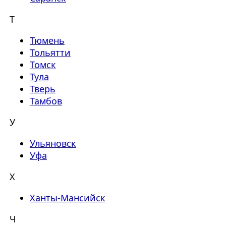
Т
Тюмень
Тольятти
Томск
Тула
Тверь
Тамбов
У
Ульяновск
Уфа
Х
Ханты-Мансийск
Ч