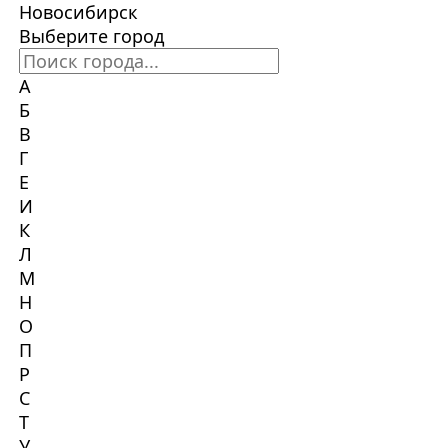
Новосибирск
Выберите город
А
Б
В
Г
Е
И
К
Л
М
Н
О
П
Р
С
Т
У