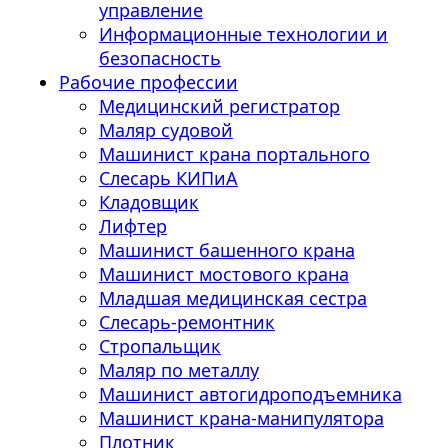
управление
Информационные технологии и
безопасность
Рабочие профессии
Медицинский регистратор
Маляр судовой
Машинист крана портального
Слесарь КИПиА
Кладовщик
Лифтер
Машинист башенного крана
Машинист мостового крана
Младшая медицинская сестра
Слесарь-ремонтник
Стропальщик
Маляр по металлу
Машинист автогидроподъемника
Машинист крана-манипулятора
Плотник