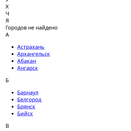
Х
Ч
Я
Городов не найдено
А
Астрахань
Архангельск
Абакан
Ангарск
Б
Барнаул
Белгород
Брянск
Бийск
В