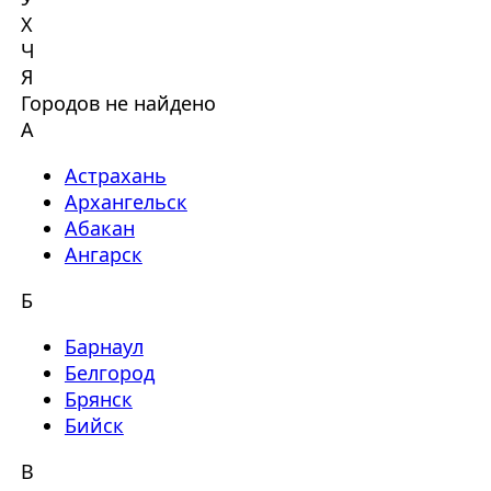
Х
Ч
Я
Городов не найдено
А
Астрахань
Архангельск
Абакан
Ангарск
Б
Барнаул
Белгород
Брянск
Бийск
В