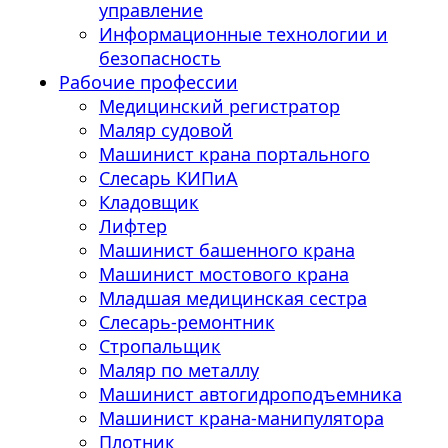
управление
Информационные технологии и
безопасность
Рабочие профессии
Медицинский регистратор
Маляр судовой
Машинист крана портального
Слесарь КИПиА
Кладовщик
Лифтер
Машинист башенного крана
Машинист мостового крана
Младшая медицинская сестра
Слесарь-ремонтник
Стропальщик
Маляр по металлу
Машинист автогидроподъемника
Машинист крана-манипулятора
Плотник