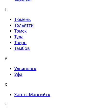
Т
Тюмень
Тольятти
Томск
Тула
Тверь
Тамбов
У
Ульяновск
Уфа
Х
Ханты-Мансийск
Ч