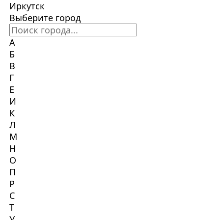
Иркутск
Выберите город
А
Б
В
Г
Е
И
К
Л
М
Н
О
П
Р
С
Т
У