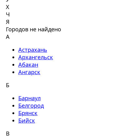
Х
Ч
Я
Городов не найдено
А
Астрахань
Архангельск
Абакан
Ангарск
Б
Барнаул
Белгород
Брянск
Бийск
В