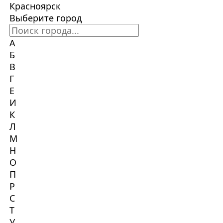
Красноярск
Выберите город
А
Б
В
Г
Е
И
К
Л
М
Н
О
П
Р
С
Т
У