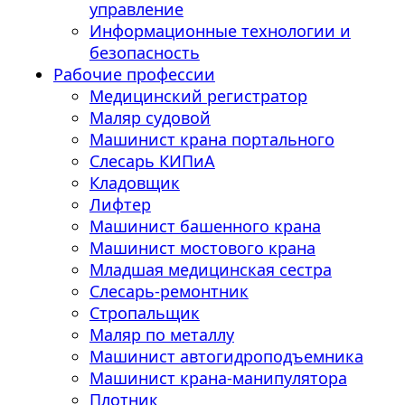
управление
Информационные технологии и
безопасность
Рабочие профессии
Медицинский регистратор
Маляр судовой
Машинист крана портального
Слесарь КИПиА
Кладовщик
Лифтер
Машинист башенного крана
Машинист мостового крана
Младшая медицинская сестра
Слесарь-ремонтник
Стропальщик
Маляр по металлу
Машинист автогидроподъемника
Машинист крана-манипулятора
Плотник