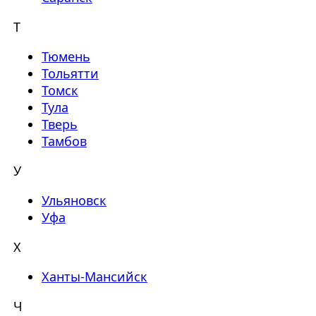
Т
Тюмень
Тольятти
Томск
Тула
Тверь
Тамбов
У
Ульяновск
Уфа
Х
Ханты-Мансийск
Ч