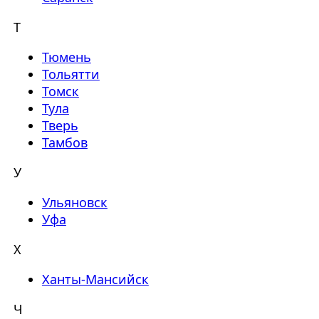
Т
Тюмень
Тольятти
Томск
Тула
Тверь
Тамбов
У
Ульяновск
Уфа
Х
Ханты-Мансийск
Ч