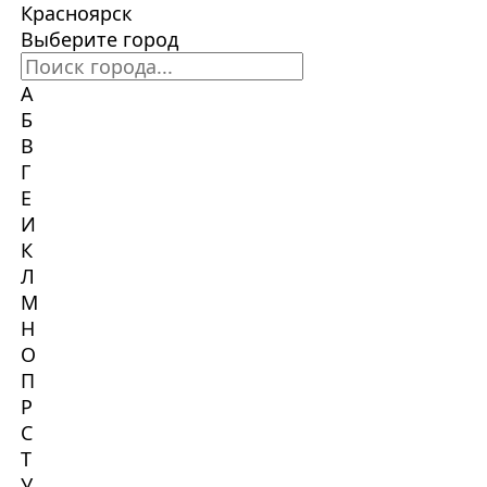
Красноярск
Выберите город
А
Б
В
Г
Е
И
К
Л
М
Н
О
П
Р
С
Т
У