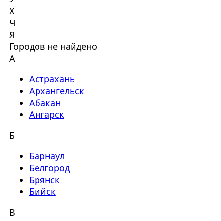
Х
Ч
Я
Городов не найдено
А
Астрахань
Архангельск
Абакан
Ангарск
Б
Барнаул
Белгород
Брянск
Бийск
В