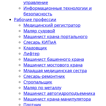
управление
Информационные технологии и
безопасность
Рабочие профессии
Медицинский регистратор
Маляр судовой
Машинист крана портального
Слесарь КИПиА
Кладовщик
Лифтер
Машинист башенного крана
Машинист мостового крана
Младшая медицинская сестра
Слесарь-ремонтник
Стропальщик
Маляр по металлу
Машинист автогидроподъемника
Машинист крана-манипулятора
Плотник