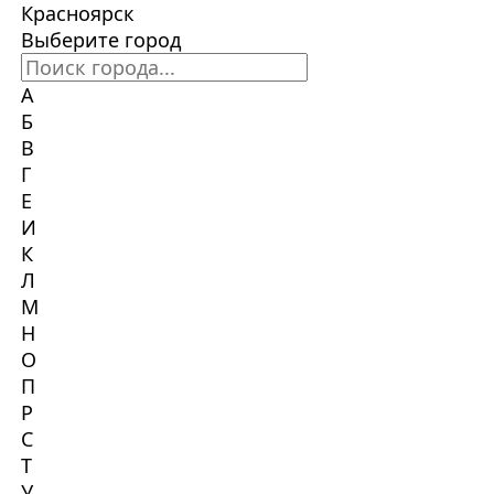
Красноярск
Выберите город
А
Б
В
Г
Е
И
К
Л
М
Н
О
П
Р
С
Т
У