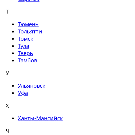
Т
Тюмень
Тольятти
Томск
Тула
Тверь
Тамбов
У
Ульяновск
Уфа
Х
Ханты-Мансийск
Ч