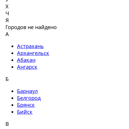
Х
Ч
Я
Городов не найдено
А
Астрахань
Архангельск
Абакан
Ангарск
Б
Барнаул
Белгород
Брянск
Бийск
В