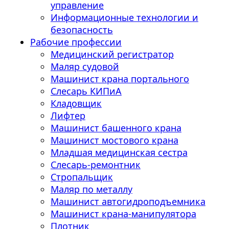
управление
Информационные технологии и
безопасность
Рабочие профессии
Медицинский регистратор
Маляр судовой
Машинист крана портального
Слесарь КИПиА
Кладовщик
Лифтер
Машинист башенного крана
Машинист мостового крана
Младшая медицинская сестра
Слесарь-ремонтник
Стропальщик
Маляр по металлу
Машинист автогидроподъемника
Машинист крана-манипулятора
Плотник