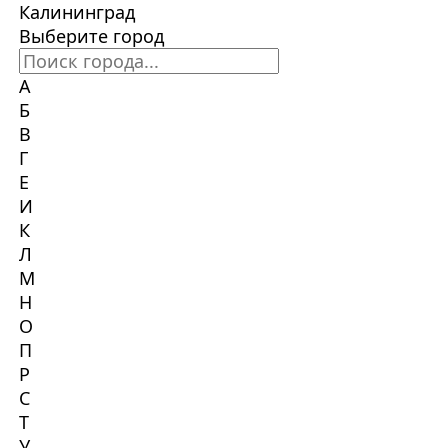
Калининград
Выберите город
А
Б
В
Г
Е
И
К
Л
М
Н
О
П
Р
С
Т
У