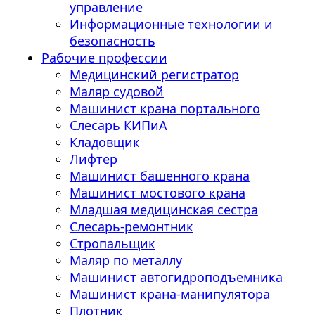
управление
Информационные технологии и
безопасность
Рабочие профессии
Медицинский регистратор
Маляр судовой
Машинист крана портального
Слесарь КИПиА
Кладовщик
Лифтер
Машинист башенного крана
Машинист мостового крана
Младшая медицинская сестра
Слесарь-ремонтник
Стропальщик
Маляр по металлу
Машинист автогидроподъемника
Машинист крана-манипулятора
Плотник