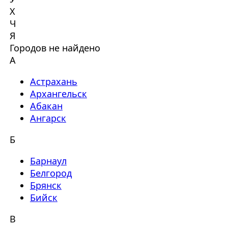
Х
Ч
Я
Городов не найдено
А
Астрахань
Архангельск
Абакан
Ангарск
Б
Барнаул
Белгород
Брянск
Бийск
В