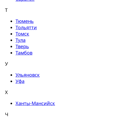
Т
Тюмень
Тольятти
Томск
Тула
Тверь
Тамбов
У
Ульяновск
Уфа
Х
Ханты-Мансийск
Ч