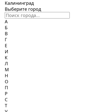
Калининград
Выберите город
А
Б
В
Г
Е
И
К
Л
М
Н
О
П
Р
С
Т
У