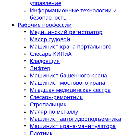
управление
Информационные технологии и
безопасность
Рабочие профессии
Медицинский регистратор
Маляр судовой
Машинист крана портального
Слесарь КИПиА
Кладовщик
Лифтер
Машинист башенного крана
Машинист мостового крана
Младшая медицинская сестра
Слесарь-ремонтник
Стропальщик
Маляр по металлу
Машинист автогидроподъемника
Машинист крана-манипулятора
Плотник