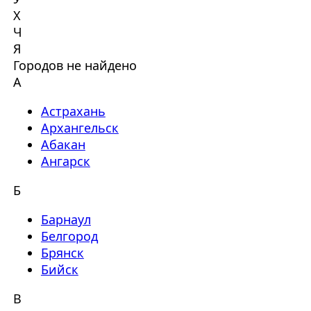
Х
Ч
Я
Городов не найдено
А
Астрахань
Архангельск
Абакан
Ангарск
Б
Барнаул
Белгород
Брянск
Бийск
В