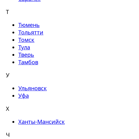
Т
Тюмень
Тольятти
Томск
Тула
Тверь
Тамбов
У
Ульяновск
Уфа
Х
Ханты-Мансийск
Ч