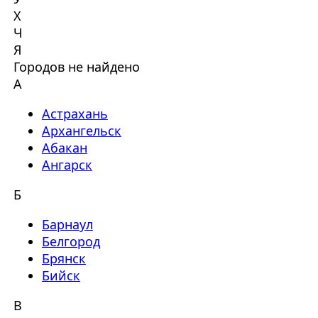
Х
Ч
Я
Городов не найдено
А
Астрахань
Архангельск
Абакан
Ангарск
Б
Барнаул
Белгород
Брянск
Бийск
В