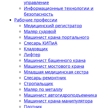
управление
Информационные технологии и
безопасность
Рабочие профессии
Медицинский регистратор
Маляр судовой
Машинист крана портального
Слесарь КИПиА
Кладовщик
Лифтер
Машинист башенного крана
Машинист мостового крана
Младшая медицинская сестра
Слесарь-ремонтник
Стропальщик
Маляр по металлу
Машинист автогидроподъемника
Машинист крана-манипулятора
Плотник