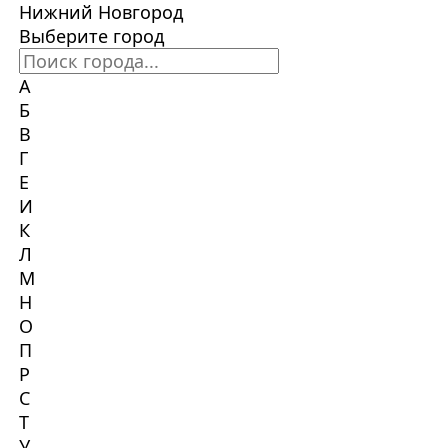
Нижний Новгород
Выберите город
А
Б
В
Г
Е
И
К
Л
М
Н
О
П
Р
С
Т
У