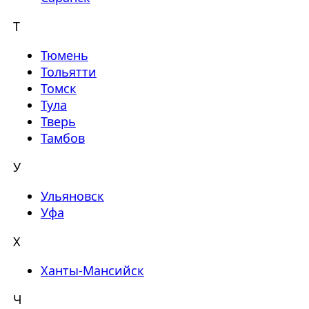
Т
Тюмень
Тольятти
Томск
Тула
Тверь
Тамбов
У
Ульяновск
Уфа
Х
Ханты-Мансийск
Ч