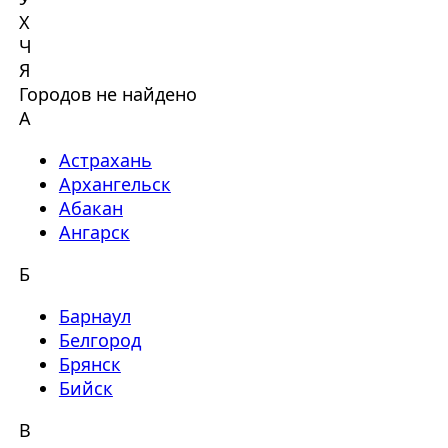
Х
Ч
Я
Городов не найдено
А
Астрахань
Архангельск
Абакан
Ангарск
Б
Барнаул
Белгород
Брянск
Бийск
В