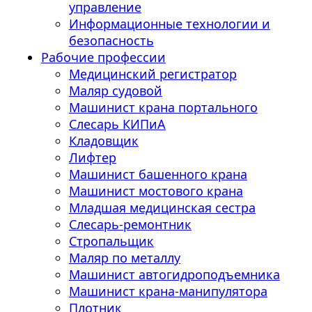
управление
Информационные технологии и
безопасность
Рабочие профессии
Медицинский регистратор
Маляр судовой
Машинист крана портального
Слесарь КИПиА
Кладовщик
Лифтер
Машинист башенного крана
Машинист мостового крана
Младшая медицинская сестра
Слесарь-ремонтник
Стропальщик
Маляр по металлу
Машинист автогидроподъемника
Машинист крана-манипулятора
Плотник