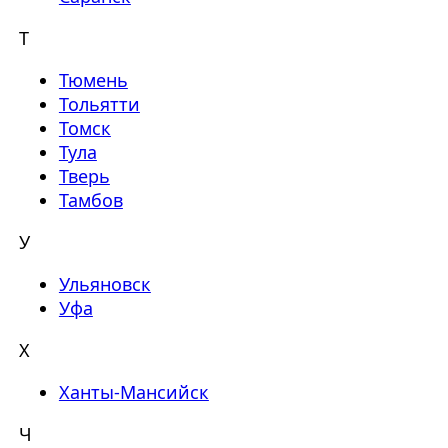
Т
Тюмень
Тольятти
Томск
Тула
Тверь
Тамбов
У
Ульяновск
Уфа
Х
Ханты-Мансийск
Ч