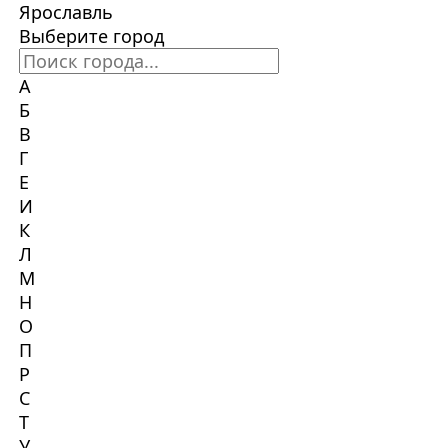
Ярославль
Выберите город
А
Б
В
Г
Е
И
К
Л
М
Н
О
П
Р
С
Т
У