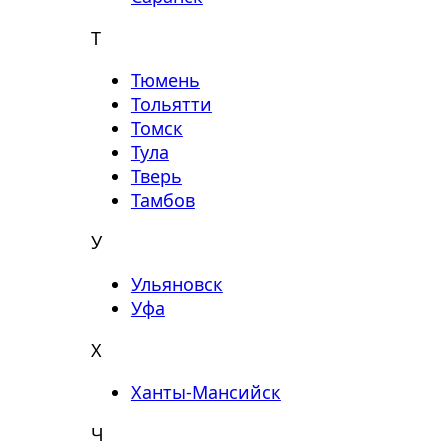
Т
Тюмень
Тольятти
Томск
Тула
Тверь
Тамбов
У
Ульяновск
Уфа
Х
Ханты-Мансийск
Ч