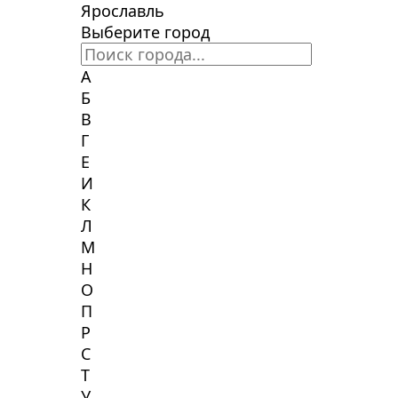
Ярославль
Выберите город
А
Б
В
Г
Е
И
К
Л
М
Н
О
П
Р
С
Т
У