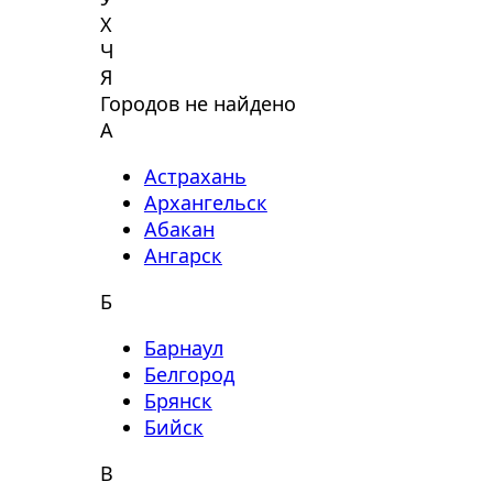
Х
Ч
Я
Городов не найдено
А
Астрахань
Архангельск
Абакан
Ангарск
Б
Барнаул
Белгород
Брянск
Бийск
В