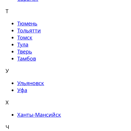
Т
Тюмень
Тольятти
Томск
Тула
Тверь
Тамбов
У
Ульяновск
Уфа
Х
Ханты-Мансийск
Ч