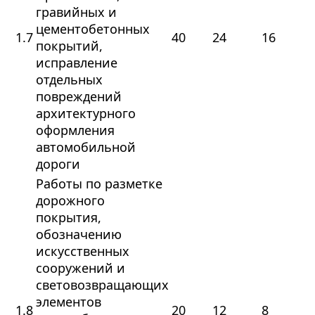
гравийных и
цементобетонных
1.7
40
24
16
покрытий,
исправление
отдельных
повреждений
архитектурного
оформления
автомобильной
дороги
Работы по разметке
дорожного
покрытия,
обозначению
искусственных
сооружений и
световозвращающих
элементов
1.8
20
12
8