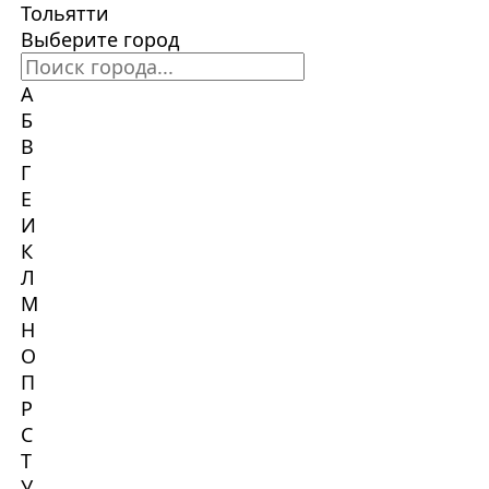
Тольятти
Выберите город
А
Б
В
Г
Е
И
К
Л
М
Н
О
П
Р
С
Т
У