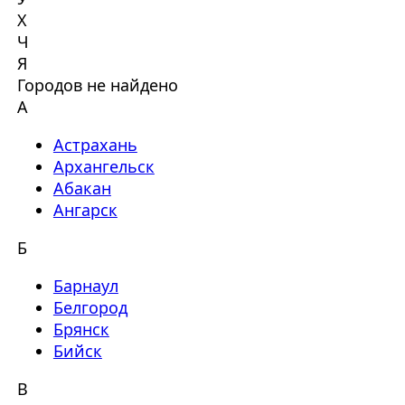
Х
Ч
Я
Городов не найдено
А
Астрахань
Архангельск
Абакан
Ангарск
Б
Барнаул
Белгород
Брянск
Бийск
В