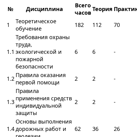
Всего
№
Дисциплина
Теория
Практи
часов
Теоретическое
1
182
112
70
обучение
Требования охраны
труда,
1.1
экологической и
6
6
-
пожарной
безопасности
Правила оказания
1.2
2
2
-
первой помощи
Правила
применения средств
1.3
2
2
-
индивидуальной
защиты
Основы выполнения
1.4
дорожных работ и
62
36
26
геодезии