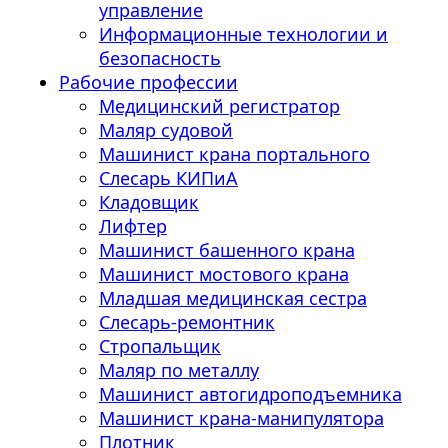
управление
Информационные технологии и
безопасность
Рабочие профессии
Медицинский регистратор
Маляр судовой
Машинист крана портального
Слесарь КИПиА
Кладовщик
Лифтер
Машинист башенного крана
Машинист мостового крана
Младшая медицинская сестра
Слесарь-ремонтник
Стропальщик
Маляр по металлу
Машинист автогидроподъемника
Машинист крана-манипулятора
Плотник