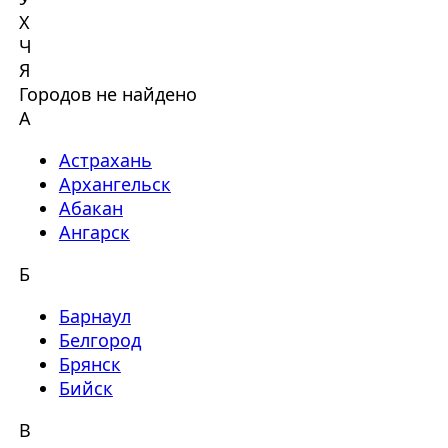
Х
Ч
Я
Городов не найдено
А
Астрахань
Архангельск
Абакан
Ангарск
Б
Барнаул
Белгород
Брянск
Бийск
В