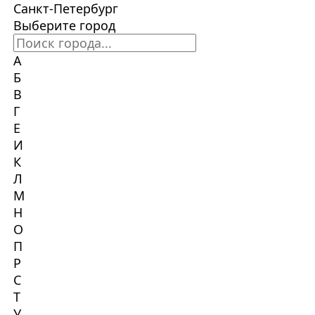
Санкт-Петербург
Выберите город
А
Б
В
Г
Е
И
К
Л
М
Н
О
П
Р
С
Т
У