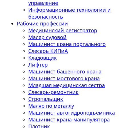
управление
Информационные технологии и
безопасность
Рабочие профессии
Медицинский регистратор
Маляр судовой
Машинист крана портального
Слесарь КИПиА
Кладовщик
Лифтер
Машинист башенного крана
Машинист мостового крана
Младшая медицинская сестра
Слесарь-ремонтник
Стропальщик
Маляр по металлу
Машинист автогидроподъемника
Машинист крана-манипулятора
Плотник