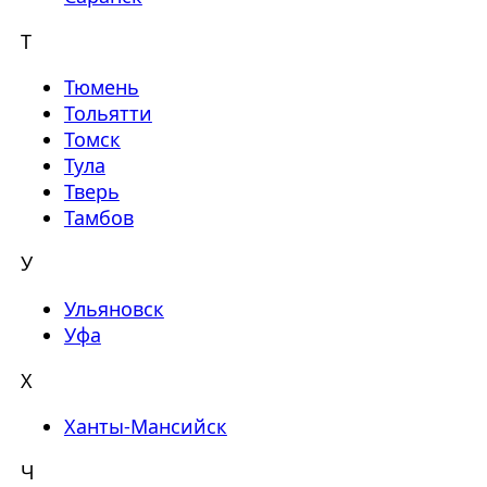
Т
Тюмень
Тольятти
Томск
Тула
Тверь
Тамбов
У
Ульяновск
Уфа
Х
Ханты-Мансийск
Ч