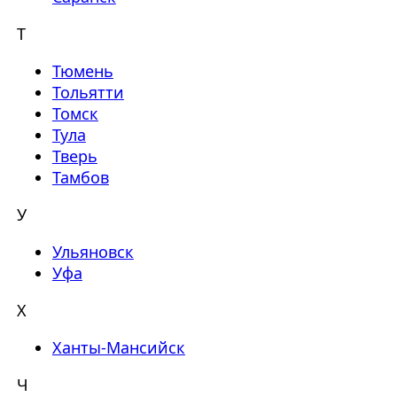
Т
Тюмень
Тольятти
Томск
Тула
Тверь
Тамбов
У
Ульяновск
Уфа
Х
Ханты-Мансийск
Ч