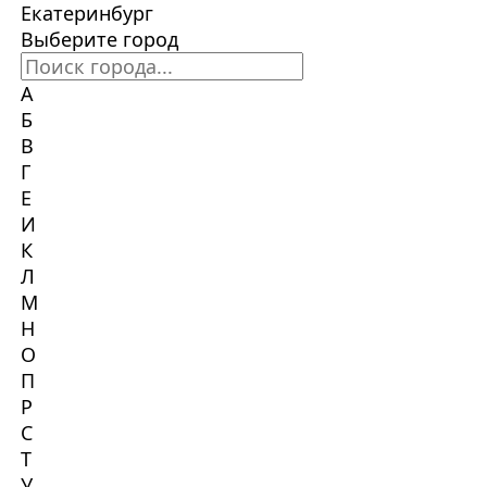
Екатеринбург
Выберите город
А
Б
В
Г
Е
И
К
Л
М
Н
О
П
Р
С
Т
У