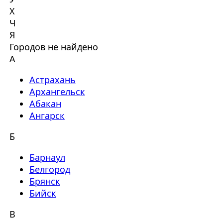
Х
Ч
Я
Городов не найдено
А
Астрахань
Архангельск
Абакан
Ангарск
Б
Барнаул
Белгород
Брянск
Бийск
В