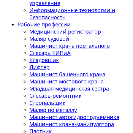
управление
Информационные технологии и
безопасность
Рабочие профессии
Медицинский регистратор
Маляр судовой
Машинист крана портального
Слесарь КИПиА
Кладовщик
Лифтер
Машинист башенного крана
Машинист мостового крана
Младшая медицинская сестра
Слесарь-ремонтник
Стропальщик
Маляр по металлу
Машинист автогидроподъемника
Машинист крана-манипулятора
Плотник