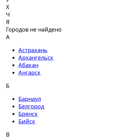
Х
Ч
Я
Городов не найдено
А
Астрахань
Архангельск
Абакан
Ангарск
Б
Барнаул
Белгород
Брянск
Бийск
В