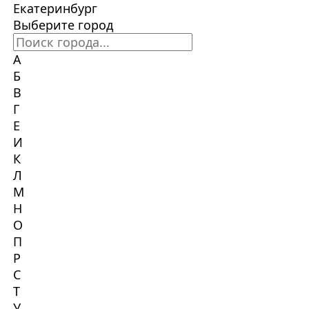
Екатеринбург
Выберите город
А
Б
В
Г
Е
И
К
Л
М
Н
О
П
Р
С
Т
У