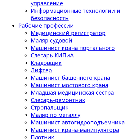
управление
Информационные технологии и
безопасность
Рабочие профессии
Медицинский регистратор
Маляр судовой
Машинист крана портального
Слесарь КИПиА
Кладовщик
Лифтер
Машинист башенного крана
Машинист мостового крана
Младшая медицинская сестра
Слесарь-ремонтник
Стропальщик
Маляр по металлу
Машинист автогидроподъемника
Машинист крана-манипулятора
Плотник