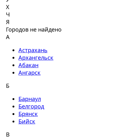
Х
Ч
Я
Городов не найдено
А
Астрахань
Архангельск
Абакан
Ангарск
Б
Барнаул
Белгород
Брянск
Бийск
В