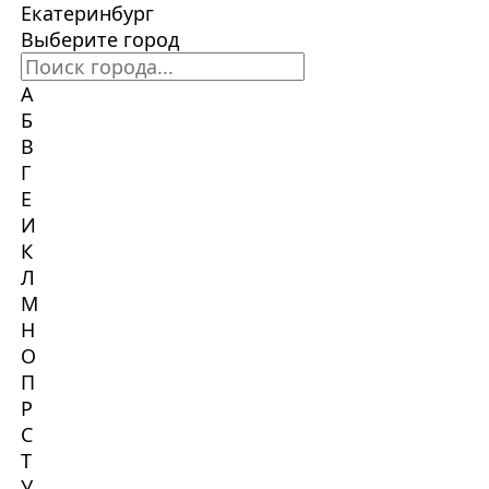
Екатеринбург
Выберите город
А
Б
В
Г
Е
И
К
Л
М
Н
О
П
Р
С
Т
У