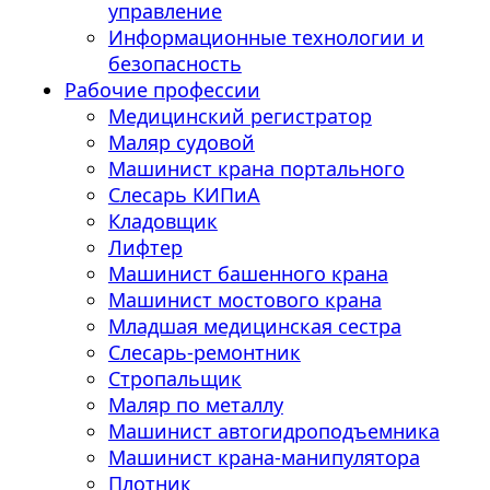
управление
Информационные технологии и
безопасность
Рабочие профессии
Медицинский регистратор
Маляр судовой
Машинист крана портального
Слесарь КИПиА
Кладовщик
Лифтер
Машинист башенного крана
Машинист мостового крана
Младшая медицинская сестра
Слесарь-ремонтник
Стропальщик
Маляр по металлу
Машинист автогидроподъемника
Машинист крана-манипулятора
Плотник