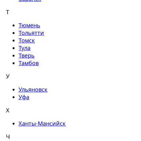
Т
Тюмень
Тольятти
Томск
Тула
Тверь
Тамбов
У
Ульяновск
Уфа
Х
Ханты-Мансийск
Ч