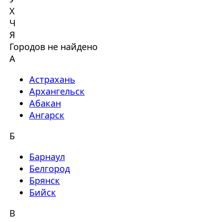
Х
Ч
Я
Городов не найдено
А
Астрахань
Архангельск
Абакан
Ангарск
Б
Барнаул
Белгород
Брянск
Бийск
В