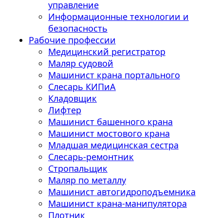
управление
Информационные технологии и
безопасность
Рабочие профессии
Медицинский регистратор
Маляр судовой
Машинист крана портального
Слесарь КИПиА
Кладовщик
Лифтер
Машинист башенного крана
Машинист мостового крана
Младшая медицинская сестра
Слесарь-ремонтник
Стропальщик
Маляр по металлу
Машинист автогидроподъемника
Машинист крана-манипулятора
Плотник