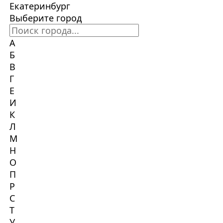
Екатеринбург
Выберите город
А
Б
В
Г
Е
И
К
Л
М
Н
О
П
Р
С
Т
У