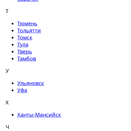
Т
Тюмень
Тольятти
Томск
Тула
Тверь
Тамбов
У
Ульяновск
Уфа
Х
Ханты-Мансийск
Ч