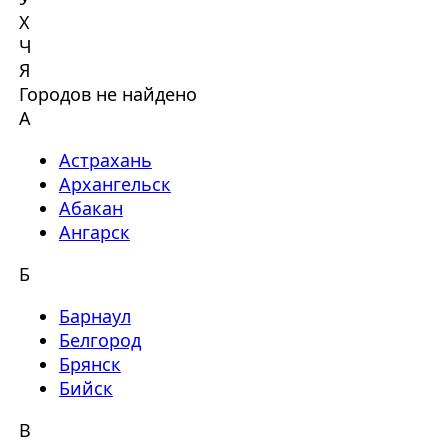
Х
Ч
Я
Городов не найдено
А
Астрахань
Архангельск
Абакан
Ангарск
Б
Барнаул
Белгород
Брянск
Бийск
В