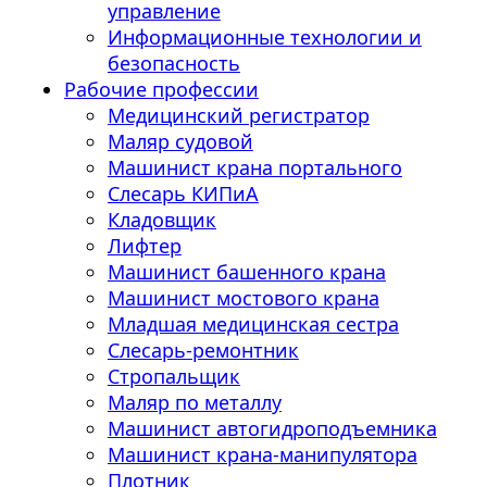
управление
Информационные технологии и
безопасность
Рабочие профессии
Медицинский регистратор
Маляр судовой
Машинист крана портального
Слесарь КИПиА
Кладовщик
Лифтер
Машинист башенного крана
Машинист мостового крана
Младшая медицинская сестра
Слесарь-ремонтник
Стропальщик
Маляр по металлу
Машинист автогидроподъемника
Машинист крана-манипулятора
Плотник