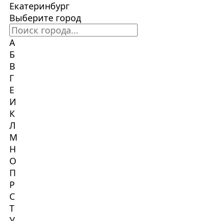
Екатеринбург
Выберите город
А
Б
В
Г
Е
И
К
Л
М
Н
О
П
Р
С
Т
У