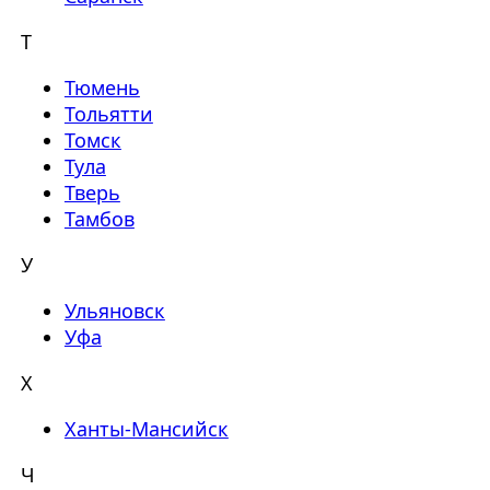
Т
Тюмень
Тольятти
Томск
Тула
Тверь
Тамбов
У
Ульяновск
Уфа
Х
Ханты-Мансийск
Ч