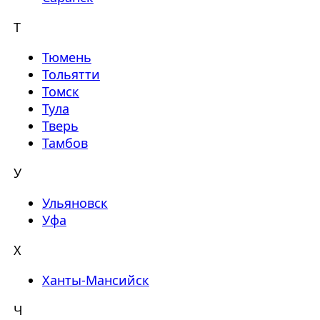
Т
Тюмень
Тольятти
Томск
Тула
Тверь
Тамбов
У
Ульяновск
Уфа
Х
Ханты-Мансийск
Ч