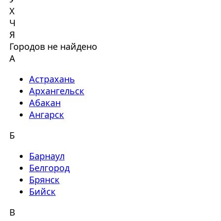
Х
Ч
Я
Городов не найдено
А
Астрахань
Архангельск
Абакан
Ангарск
Б
Барнаул
Белгород
Брянск
Бийск
В