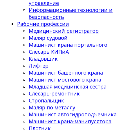
управление
Информационные технологии и
безопасность
Рабочие профессии
Медицинский регистратор
Маляр судовой
Машинист крана портального
Слесарь КИПиА
Кладовщик
Лифтер
Машинист башенного крана
Машинист мостового крана
Младшая медицинская сестра
Слесарь-ремонтник
Стропальщик
Маляр по металлу
Машинист автогидроподъемника
Машинист крана-манипулятора
Плотник