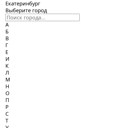
Екатеринбург
Выберите город
А
Б
В
Г
Е
И
К
Л
М
Н
О
П
Р
С
Т
У