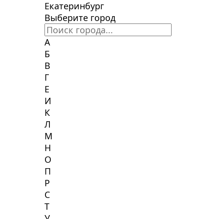
Екатеринбург
Выберите город
А
Б
В
Г
Е
И
К
Л
М
Н
О
П
Р
С
Т
У