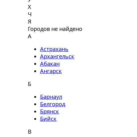
Х
Ч
Я
Городов не найдено
А
Астрахань
Архангельск
Абакан
Ангарск
Б
Барнаул
Белгород
Брянск
Бийск
В