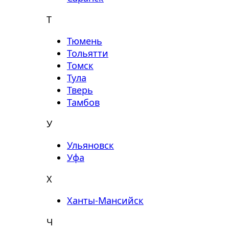
Т
Тюмень
Тольятти
Томск
Тула
Тверь
Тамбов
У
Ульяновск
Уфа
Х
Ханты-Мансийск
Ч