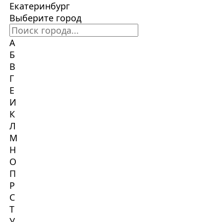
Екатеринбург
Выберите город
А
Б
В
Г
Е
И
К
Л
М
Н
О
П
Р
С
Т
У