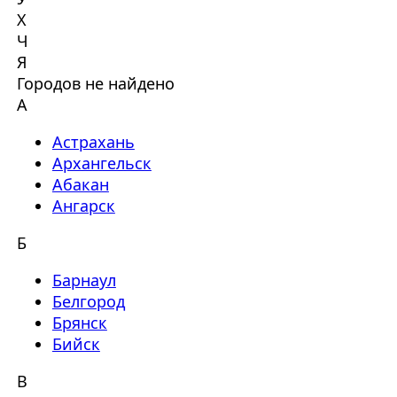
Х
Ч
Я
Городов не найдено
А
Астрахань
Архангельск
Абакан
Ангарск
Б
Барнаул
Белгород
Брянск
Бийск
В