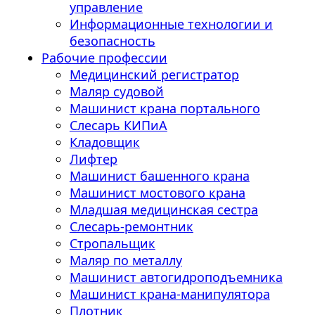
управление
Информационные технологии и
безопасность
Рабочие профессии
Медицинский регистратор
Маляр судовой
Машинист крана портального
Слесарь КИПиА
Кладовщик
Лифтер
Машинист башенного крана
Машинист мостового крана
Младшая медицинская сестра
Слесарь-ремонтник
Стропальщик
Маляр по металлу
Машинист автогидроподъемника
Машинист крана-манипулятора
Плотник