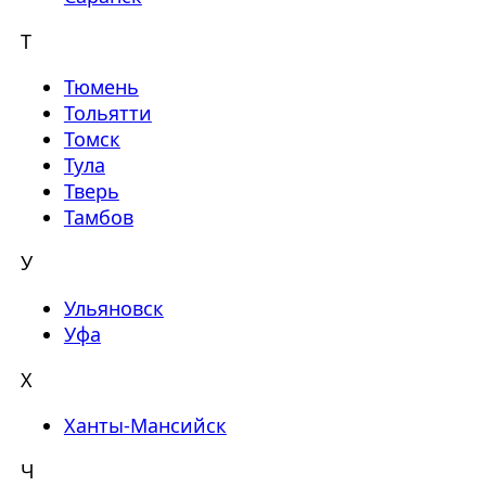
Т
Тюмень
Тольятти
Томск
Тула
Тверь
Тамбов
У
Ульяновск
Уфа
Х
Ханты-Мансийск
Ч