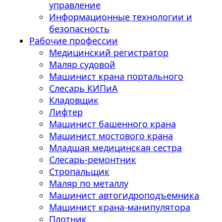
управление
Информационные технологии и
безопасность
Рабочие профессии
Медицинский регистратор
Маляр судовой
Машинист крана портального
Слесарь КИПиА
Кладовщик
Лифтер
Машинист башенного крана
Машинист мостового крана
Младшая медицинская сестра
Слесарь-ремонтник
Стропальщик
Маляр по металлу
Машинист автогидроподъемника
Машинист крана-манипулятора
Плотник