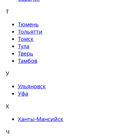
Т
Тюмень
Тольятти
Томск
Тула
Тверь
Тамбов
У
Ульяновск
Уфа
Х
Ханты-Мансийск
Ч