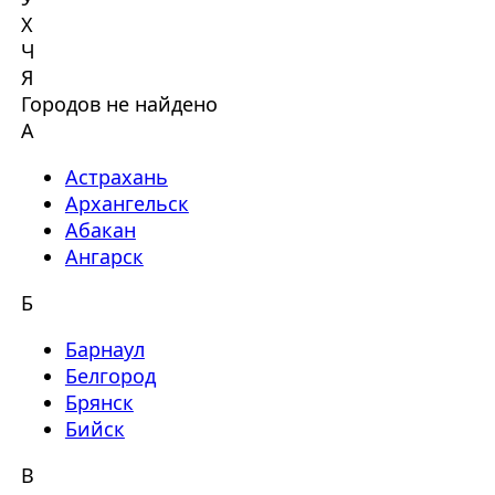
Х
Ч
Я
Городов не найдено
А
Астрахань
Архангельск
Абакан
Ангарск
Б
Барнаул
Белгород
Брянск
Бийск
В