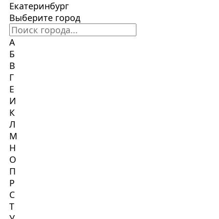
Екатеринбург
Выберите город
А
Б
В
Г
Е
И
К
Л
М
Н
О
П
Р
С
Т
У