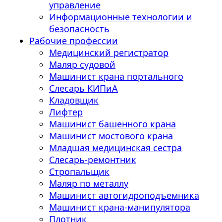
управление
Информационные технологии и
безопасность
Рабочие профессии
Медицинский регистратор
Маляр судовой
Машинист крана портального
Слесарь КИПиА
Кладовщик
Лифтер
Машинист башенного крана
Машинист мостового крана
Младшая медицинская сестра
Слесарь-ремонтник
Стропальщик
Маляр по металлу
Машинист автогидроподъемника
Машинист крана-манипулятора
Плотник