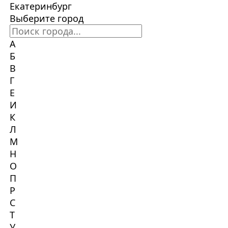
Екатеринбург
Выберите город
А
Б
В
Г
Е
И
К
Л
М
Н
О
П
Р
С
Т
У