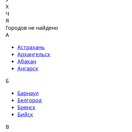
Х
Ч
Я
Городов не найдено
А
Астрахань
Архангельск
Абакан
Ангарск
Б
Барнаул
Белгород
Брянск
Бийск
В