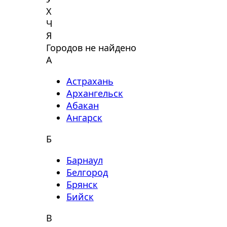
Х
Ч
Я
Городов не найдено
А
Астрахань
Архангельск
Абакан
Ангарск
Б
Барнаул
Белгород
Брянск
Бийск
В