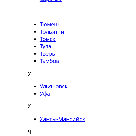
Т
Тюмень
Тольятти
Томск
Тула
Тверь
Тамбов
У
Ульяновск
Уфа
Х
Ханты-Мансийск
Ч