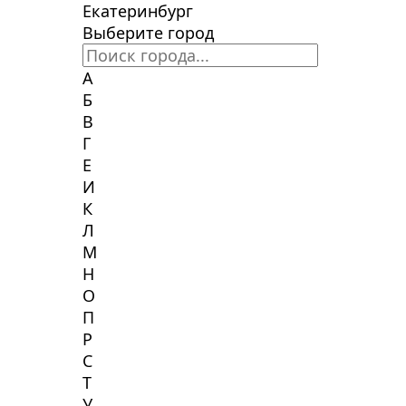
Екатеринбург
Выберите город
А
Б
В
Г
Е
И
К
Л
М
Н
О
П
Р
С
Т
У