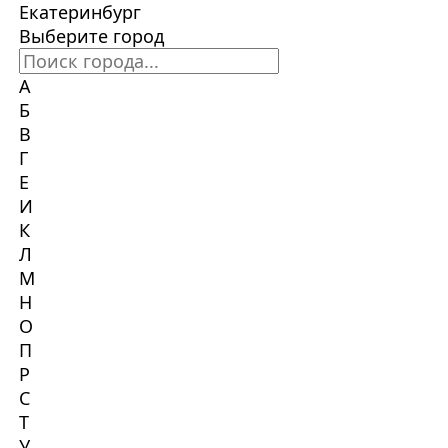
Екатеринбург
Выберите город
А
Б
В
Г
Е
И
К
Л
М
Н
О
П
Р
С
Т
У