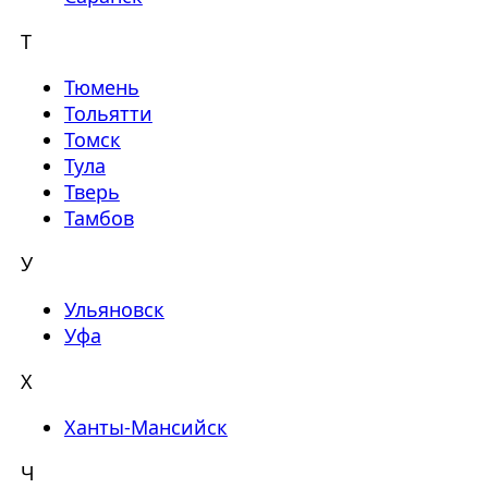
Т
Тюмень
Тольятти
Томск
Тула
Тверь
Тамбов
У
Ульяновск
Уфа
Х
Ханты-Мансийск
Ч