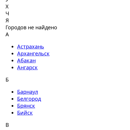
Х
Ч
Я
Городов не найдено
А
Астрахань
Архангельск
Абакан
Ангарск
Б
Барнаул
Белгород
Брянск
Бийск
В