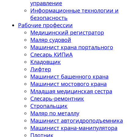
управление
Информационные технологии и
безопасность
Рабочие профессии
Медицинский регистратор
Маляр судовой
Машинист крана портального
Слесарь КИПиА
Кладовщик
Лифтер
Машинист башенного крана
Машинист мостового крана
Младшая медицинская сестра
Слесарь-ремонтник
Стропальщик
Маляр по металлу
Машинист автогидроподъемника
Машинист крана-манипулятора
Плотник