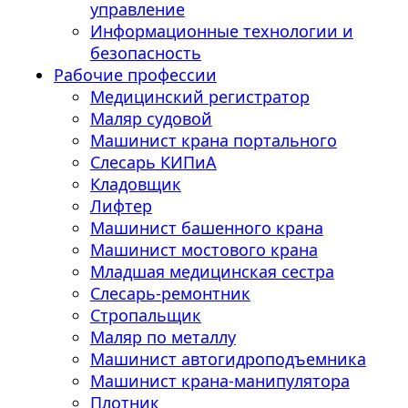
управление
Информационные технологии и
безопасность
Рабочие профессии
Медицинский регистратор
Маляр судовой
Машинист крана портального
Слесарь КИПиА
Кладовщик
Лифтер
Машинист башенного крана
Машинист мостового крана
Младшая медицинская сестра
Слесарь-ремонтник
Стропальщик
Маляр по металлу
Машинист автогидроподъемника
Машинист крана-манипулятора
Плотник