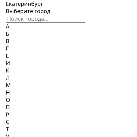
Екатеринбург
Выберите город
А
Б
В
Г
Е
И
К
Л
М
Н
О
П
Р
С
Т
У