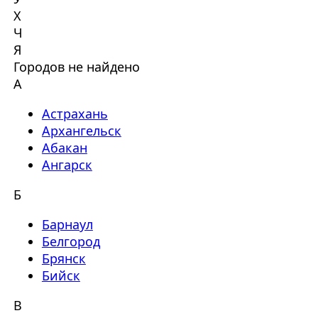
Х
Ч
Я
Городов не найдено
А
Астрахань
Архангельск
Абакан
Ангарск
Б
Барнаул
Белгород
Брянск
Бийск
В