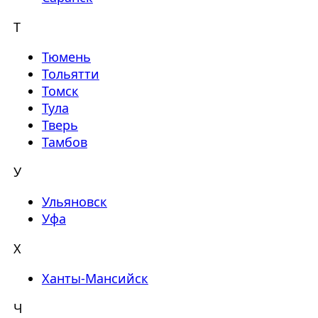
Т
Тюмень
Тольятти
Томск
Тула
Тверь
Тамбов
У
Ульяновск
Уфа
Х
Ханты-Мансийск
Ч