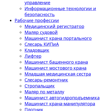
управление
Информационные технологии и
безопасность
Рабочие профессии
Медицинский регистратор
Маляр судовой
Машинист крана портального
Слесарь КИПиА
Кладовщик
Лифтер
Машинист башенного крана
Машинист мостового крана
Младшая медицинская сестра
Слесарь-ремонтник
Стропальщик
Маляр по металлу
Машинист автогидроподъемника
Машинист крана-манипулятора
Плотник