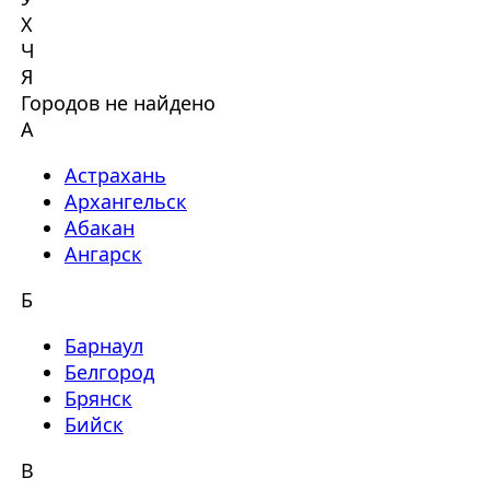
Х
Ч
Я
Городов не найдено
А
Астрахань
Архангельск
Абакан
Ангарск
Б
Барнаул
Белгород
Брянск
Бийск
В