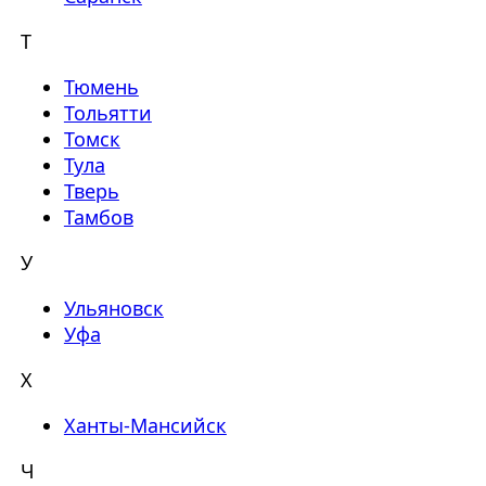
Т
Тюмень
Тольятти
Томск
Тула
Тверь
Тамбов
У
Ульяновск
Уфа
Х
Ханты-Мансийск
Ч