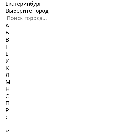
Екатеринбург
Выберите город
А
Б
В
Г
Е
И
К
Л
М
Н
О
П
Р
С
Т
У